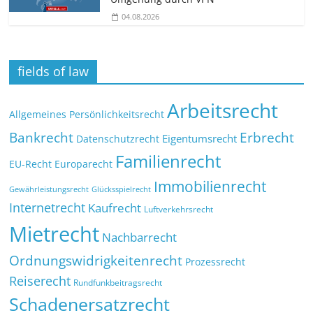
04.08.2026
fields of law
Arbeitsrecht
Allgemeines Persönlichkeitsrecht
Bankrecht
Erbrecht
Eigentumsrecht
Datenschutzrecht
Familienrecht
EU-Recht
Europarecht
Immobilienrecht
Glücksspielrecht
Gewährleistungsrecht
Internetrecht
Kaufrecht
Luftverkehrsrecht
Mietrecht
Nachbarrecht
Ordnungswidrigkeitenrecht
Prozessrecht
Reiserecht
Rundfunkbeitragsrecht
Schadenersatzrecht