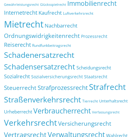
Immobilienrecht
Glücksspielrecht
Gewährleistungsrecht
Internetrecht
Kaufrecht
Luftverkehrsrecht
Mietrecht
Nachbarrecht
Ordnungswidrigkeitenrecht
Prozessrecht
Reiserecht
Rundfunkbeitragsrecht
Schadenersatzrecht
Schadensersatzrecht
Scheidungsrecht
Sozialrecht
Sozialversicherungsrecht
Staatsrecht
Strafrecht
Strafprozessrecht
Steuerrecht
Straßenverkehrsrecht
Tierrecht
Unterhaltsrecht
Verbraucherrecht
Urheberrecht
Verfassungsrecht
Verkehrsrecht
Versicherungsrecht
Verwaltungsrecht
Vertragsrecht
Wahlrecht