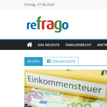
Zum
Freitag, 07.08.2026
Inhalt
springen
refrago
Rechtsfragen
online
DAS NEUESTE
FAMILIENRECHT
MIET
verständlich
erklärt
Archiv
Steuerrecht
–
kostenlos