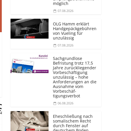
möglich
07.08.2026
OLG Hamm erklärt
Handgepäckgebühren
von Vueling für
unzulässig
07.08.2026
Sachgrundlose
Befristung trotz 17,5
Jahre zurückliegender
Vorbeschäftigung
unzulässig – hohe
Anforderungen an die
Ausnahme vom
Vorbeschäf­
tigungsverbot
06.08.2026
Eheschließung nach
somalischem Recht
durch Fenster auf
deutschem Boden