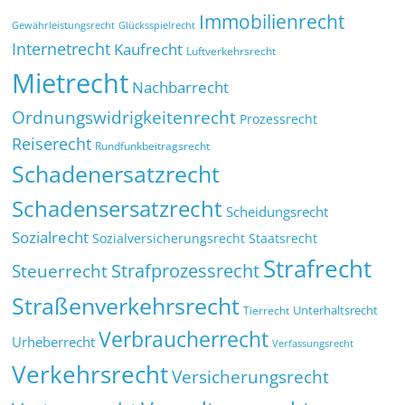
Immobilienrecht
Glücksspielrecht
Gewährleistungsrecht
Internetrecht
Kaufrecht
Luftverkehrsrecht
Mietrecht
Nachbarrecht
Ordnungswidrigkeitenrecht
Prozessrecht
Reiserecht
Rundfunkbeitragsrecht
Schadenersatzrecht
Schadensersatzrecht
Scheidungsrecht
Sozialrecht
Sozialversicherungsrecht
Staatsrecht
Strafrecht
Strafprozessrecht
Steuerrecht
Straßenverkehrsrecht
Tierrecht
Unterhaltsrecht
Verbraucherrecht
Urheberrecht
Verfassungsrecht
Verkehrsrecht
Versicherungsrecht