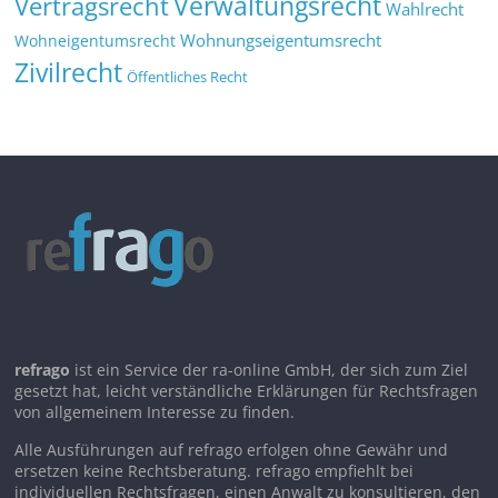
Verwaltungsrecht
Vertragsrecht
Wahlrecht
Wohnungseigentumsrecht
Wohneigentumsrecht
Zivilrecht
Öffentliches Recht
refrago
ist ein Service der ra-online GmbH, der sich zum Ziel
gesetzt hat, leicht verständliche Erklärungen für Rechtsfragen
von allgemeinem Interesse zu finden.
Alle Ausführungen auf refrago erfolgen ohne Gewähr und
ersetzen keine Rechtsberatung. refrago empfiehlt bei
individuellen Rechtsfragen, einen Anwalt zu konsultieren, den