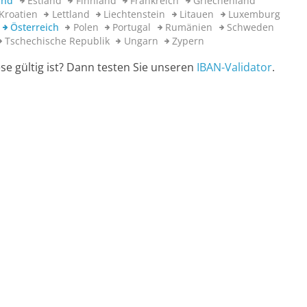
and
Estland
Finnland
Frankreich
Griechenland
Kroatien
Lettland
Liechtenstein
Litauen
Luxemburg
Österreich
Polen
Portugal
Rumänien
Schweden
Tschechische Republik
Ungarn
Zypern
se gültig ist? Dann testen Sie unseren
IBAN-Validator
.