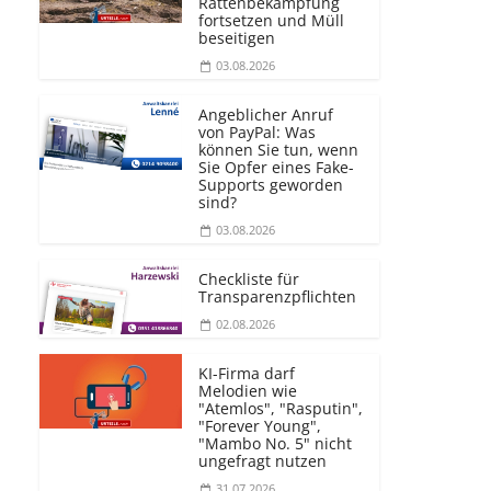
Rattenbekämpfung
fortsetzen und Müll
beseitigen
03.08.2026
Angeblicher Anruf
von PayPal: Was
können Sie tun, wenn
Sie Opfer eines Fake-
Supports geworden
sind?
03.08.2026
Checkliste für
Transparenz­pflichten
02.08.2026
KI-Firma darf
Melodien wie
"Atemlos", "Rasputin",
"Forever Young",
"Mambo No. 5" nicht
ungefragt nutzen
31.07.2026