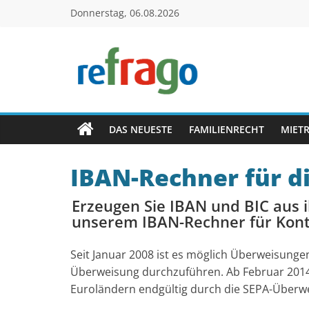
Zum
Donnerstag, 06.08.2026
Inhalt
springen
refrago
Rechtsfragen
online
DAS NEUESTE
FAMILIENRECHT
MIET
verständlich
erklärt
IBAN-Rechner für d
–
kostenlos
Erzeugen Sie IBAN und BIC aus 
unserem IBAN-Rechner für Kont
Seit Januar 2008 ist es möglich Überweisung
Überweisung durchzuführen. Ab Februar 2014
Euroländern endgültig durch die SEPA-Überwe