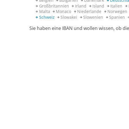
Belgien
Bulgarien
Dänemark
Deutschl
Großbritannien
Irland
Island
Italien
Malta
Monaco
Niederlande
Norwegen
Schweiz
Slowakei
Slowenien
Spanien
Sie haben eine IBAN und wollen wissen, ob die