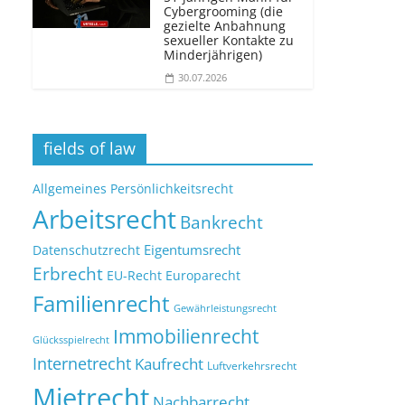
Cybergrooming (die
gezielte Anbahnung
sexueller Kontakte zu
Minderjährigen)
30.07.2026
fields of law
Allgemeines Persönlichkeitsrecht
Arbeitsrecht
Bankrecht
Eigentumsrecht
Datenschutzrecht
Erbrecht
EU-Recht
Europarecht
Familienrecht
Gewährleistungsrecht
Immobilienrecht
Glücksspielrecht
Internetrecht
Kaufrecht
Luftverkehrsrecht
Mietrecht
Nachbarrecht