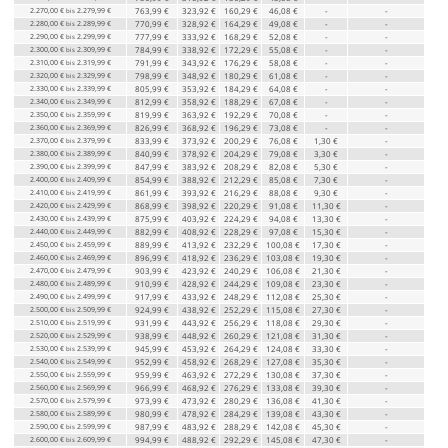
2.270,00 €
2.279,99 €
763,99 €
323,92 €
160,29 €
46,08 €
-
-
bis
2.280,00 €
2.289,99 €
770,99 €
328,92 €
164,29 €
49,08 €
-
-
bis
2.290,00 €
2.299,99 €
777,99 €
333,92 €
168,29 €
52,08 €
-
-
bis
2.300,00 €
2.309,99 €
784,99 €
338,92 €
172,29 €
55,08 €
-
-
bis
2.310,00 €
2.319,99 €
791,99 €
343,92 €
176,29 €
58,08 €
-
-
bis
2.320,00 €
2.329,99 €
798,99 €
348,92 €
180,29 €
61,08 €
-
-
bis
2.330,00 €
2.339,99 €
805,99 €
353,92 €
184,29 €
64,08 €
-
-
bis
2.340,00 €
2.349,99 €
812,99 €
358,92 €
188,29 €
67,08 €
-
-
bis
2.350,00 €
2.359,99 €
819,99 €
363,92 €
192,29 €
70,08 €
-
-
bis
2.360,00 €
2.369,99 €
826,99 €
368,92 €
196,29 €
73,08 €
-
-
bis
2.370,00 €
2.379,99 €
833,99 €
373,92 €
200,29 €
76,08 €
1,30 €
-
bis
2.380,00 €
2.389,99 €
840,99 €
378,92 €
204,29 €
79,08 €
3,30 €
-
bis
2.390,00 €
2.399,99 €
847,99 €
383,92 €
208,29 €
82,08 €
5,30 €
-
bis
2.400,00 €
2.409,99 €
854,99 €
388,92 €
212,29 €
85,08 €
7,30 €
-
bis
2.410,00 €
2.419,99 €
861,99 €
393,92 €
216,29 €
88,08 €
9,30 €
-
bis
2.420,00 €
2.429,99 €
868,99 €
398,92 €
220,29 €
91,08 €
11,30 €
-
bis
2.430,00 €
2.439,99 €
875,99 €
403,92 €
224,29 €
94,08 €
13,30 €
-
bis
2.440,00 €
2.449,99 €
882,99 €
408,92 €
228,29 €
97,08 €
15,30 €
-
bis
2.450,00 €
2.459,99 €
889,99 €
413,92 €
232,29 €
100,08 €
17,30 €
-
bis
2.460,00 €
2.469,99 €
896,99 €
418,92 €
236,29 €
103,08 €
19,30 €
-
bis
2.470,00 €
2.479,99 €
903,99 €
423,92 €
240,29 €
106,08 €
21,30 €
-
bis
2.480,00 €
2.489,99 €
910,99 €
428,92 €
244,29 €
109,08 €
23,30 €
-
bis
2.490,00 €
2.499,99 €
917,99 €
433,92 €
248,29 €
112,08 €
25,30 €
-
bis
2.500,00 €
2.509,99 €
924,99 €
438,92 €
252,29 €
115,08 €
27,30 €
-
bis
2.510,00 €
2.519,99 €
931,99 €
443,92 €
256,29 €
118,08 €
29,30 €
-
bis
2.520,00 €
2.529,99 €
938,99 €
448,92 €
260,29 €
121,08 €
31,30 €
-
bis
2.530,00 €
2.539,99 €
945,99 €
453,92 €
264,29 €
124,08 €
33,30 €
-
bis
2.540,00 €
2.549,99 €
952,99 €
458,92 €
268,29 €
127,08 €
35,30 €
-
bis
2.550,00 €
2.559,99 €
959,99 €
463,92 €
272,29 €
130,08 €
37,30 €
-
bis
2.560,00 €
2.569,99 €
966,99 €
468,92 €
276,29 €
133,08 €
39,30 €
-
bis
2.570,00 €
2.579,99 €
973,99 €
473,92 €
280,29 €
136,08 €
41,30 €
-
bis
2.580,00 €
2.589,99 €
980,99 €
478,92 €
284,29 €
139,08 €
43,30 €
-
bis
2.590,00 €
2.599,99 €
987,99 €
483,92 €
288,29 €
142,08 €
45,30 €
-
bis
2.600,00 €
2.609,99 €
994,99 €
488,92 €
292,29 €
145,08 €
47,30 €
-
bis