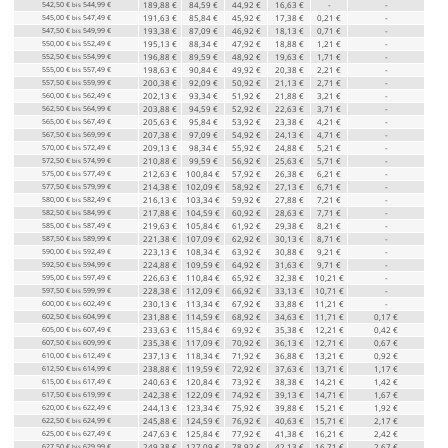
542,50 €
544,99 €
189,88 €
84,59 €
44,92 €
16,63 €
-
-
bis
545,00 €
547,49 €
191,63 €
85,84 €
45,92 €
17,38 €
0,21 €
-
bis
547,50 €
549,99 €
193,38 €
87,09 €
46,92 €
18,13 €
0,71 €
-
bis
550,00 €
552,49 €
195,13 €
88,34 €
47,92 €
18,88 €
1,21 €
-
bis
552,50 €
554,99 €
196,88 €
89,59 €
48,92 €
19,63 €
1,71 €
-
bis
555,00 €
557,49 €
198,63 €
90,84 €
49,92 €
20,38 €
2,21 €
-
bis
557,50 €
559,99 €
200,38 €
92,09 €
50,92 €
21,13 €
2,71 €
-
bis
560,00 €
562,49 €
202,13 €
93,34 €
51,92 €
21,88 €
3,21 €
-
bis
562,50 €
564,99 €
203,88 €
94,59 €
52,92 €
22,63 €
3,71 €
-
bis
565,00 €
567,49 €
205,63 €
95,84 €
53,92 €
23,38 €
4,21 €
-
bis
567,50 €
569,99 €
207,38 €
97,09 €
54,92 €
24,13 €
4,71 €
-
bis
570,00 €
572,49 €
209,13 €
98,34 €
55,92 €
24,88 €
5,21 €
-
bis
572,50 €
574,99 €
210,88 €
99,59 €
56,92 €
25,63 €
5,71 €
-
bis
575,00 €
577,49 €
212,63 €
100,84 €
57,92 €
26,38 €
6,21 €
-
bis
577,50 €
579,99 €
214,38 €
102,09 €
58,92 €
27,13 €
6,71 €
-
bis
580,00 €
582,49 €
216,13 €
103,34 €
59,92 €
27,88 €
7,21 €
-
bis
582,50 €
584,99 €
217,88 €
104,59 €
60,92 €
28,63 €
7,71 €
-
bis
585,00 €
587,49 €
219,63 €
105,84 €
61,92 €
29,38 €
8,21 €
-
bis
587,50 €
589,99 €
221,38 €
107,09 €
62,92 €
30,13 €
8,71 €
-
bis
590,00 €
592,49 €
223,13 €
108,34 €
63,92 €
30,88 €
9,21 €
-
bis
592,50 €
594,99 €
224,88 €
109,59 €
64,92 €
31,63 €
9,71 €
-
bis
595,00 €
597,49 €
226,63 €
110,84 €
65,92 €
32,38 €
10,21 €
-
bis
597,50 €
599,99 €
228,38 €
112,09 €
66,92 €
33,13 €
10,71 €
-
bis
600,00 €
602,49 €
230,13 €
113,34 €
67,92 €
33,88 €
11,21 €
-
bis
602,50 €
604,99 €
231,88 €
114,59 €
68,92 €
34,63 €
11,71 €
0,17 €
bis
605,00 €
607,49 €
233,63 €
115,84 €
69,92 €
35,38 €
12,21 €
0,42 €
bis
607,50 €
609,99 €
235,38 €
117,09 €
70,92 €
36,13 €
12,71 €
0,67 €
bis
610,00 €
612,49 €
237,13 €
118,34 €
71,92 €
36,88 €
13,21 €
0,92 €
bis
612,50 €
614,99 €
238,88 €
119,59 €
72,92 €
37,63 €
13,71 €
1,17 €
bis
615,00 €
617,49 €
240,63 €
120,84 €
73,92 €
38,38 €
14,21 €
1,42 €
bis
617,50 €
619,99 €
242,38 €
122,09 €
74,92 €
39,13 €
14,71 €
1,67 €
bis
620,00 €
622,49 €
244,13 €
123,34 €
75,92 €
39,88 €
15,21 €
1,92 €
bis
622,50 €
624,99 €
245,88 €
124,59 €
76,92 €
40,63 €
15,71 €
2,17 €
bis
625,00 €
627,49 €
247,63 €
125,84 €
77,92 €
41,38 €
16,21 €
2,42 €
bis
627,50 €
629,99 €
249,38 €
127,09 €
78,92 €
42,13 €
16,71 €
2,67 €
bis