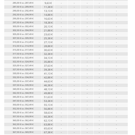
285,00 €
287,49 €
9,63 €
-
-
-
-
-
bis
287,50 €
289,99 €
11,38 €
-
-
-
-
-
bis
290,00 €
292,49 €
13,13 €
-
-
-
-
-
bis
292,50 €
294,99 €
14,88 €
-
-
-
-
-
bis
295,00 €
297,49 €
16,63 €
-
-
-
-
-
bis
297,50 €
299,99 €
18,38 €
-
-
-
-
-
bis
300,00 €
302,49 €
20,13 €
-
-
-
-
-
bis
302,50 €
304,99 €
21,88 €
-
-
-
-
-
bis
305,00 €
307,49 €
23,63 €
-
-
-
-
-
bis
307,50 €
309,99 €
25,38 €
-
-
-
-
-
bis
310,00 €
312,49 €
27,13 €
-
-
-
-
-
bis
312,50 €
314,99 €
28,88 €
-
-
-
-
-
bis
315,00 €
317,49 €
30,63 €
-
-
-
-
-
bis
317,50 €
319,99 €
32,38 €
-
-
-
-
-
bis
320,00 €
322,49 €
34,13 €
-
-
-
-
-
bis
322,50 €
324,99 €
35,88 €
-
-
-
-
-
bis
325,00 €
327,49 €
37,63 €
-
-
-
-
-
bis
327,50 €
329,99 €
39,38 €
-
-
-
-
-
bis
330,00 €
332,49 €
41,13 €
-
-
-
-
-
bis
332,50 €
334,99 €
42,88 €
-
-
-
-
-
bis
335,00 €
337,49 €
44,63 €
-
-
-
-
-
bis
337,50 €
339,99 €
46,38 €
-
-
-
-
-
bis
340,00 €
342,49 €
48,13 €
-
-
-
-
-
bis
342,50 €
344,99 €
49,88 €
-
-
-
-
-
bis
345,00 €
347,49 €
51,63 €
-
-
-
-
-
bis
347,50 €
349,99 €
53,38 €
-
-
-
-
-
bis
350,00 €
352,49 €
55,13 €
-
-
-
-
-
bis
352,50 €
354,99 €
56,88 €
-
-
-
-
-
bis
355,00 €
357,49 €
58,63 €
-
-
-
-
-
bis
357,50 €
359,99 €
60,38 €
-
-
-
-
-
bis
360,00 €
362,49 €
62,13 €
-
-
-
-
-
bis
362,50 €
364,99 €
63,88 €
-
-
-
-
-
bis
365,00 €
367,49 €
65,63 €
-
-
-
-
-
bis
367,50 €
369,99 €
67,38 €
-
-
-
-
-
bis