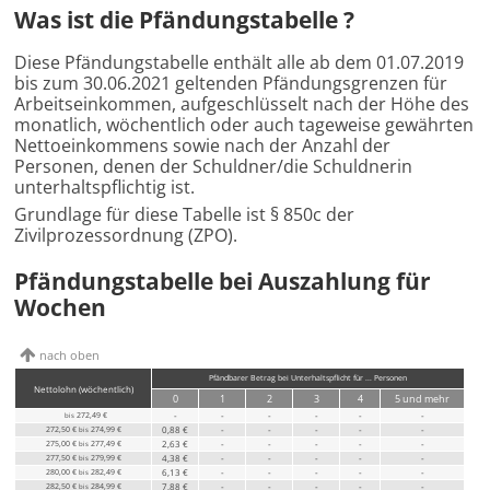
Was ist die Pfändungstabelle ?
Diese Pfändungstabelle enthält alle ab dem 01.07.2019
bis zum 30.06.2021 geltenden Pfändungsgrenzen für
Arbeitseinkommen, aufgeschlüsselt nach der Höhe des
monatlich, wöchentlich oder auch tageweise gewährten
Nettoeinkommens sowie nach der Anzahl der
Personen, denen der Schuldner/die Schuldnerin
unterhaltspflichtig ist.
Grundlage für diese Tabelle ist § 850c der
Zivilprozessordnung (ZPO).
Pfändungstabelle bei Auszahlung für
Wochen
nach oben
Pfändbarer Betrag bei Unterhaltspflicht für ... Personen
Nettolohn
(wöchentlich)
0
1
2
3
4
5
und mehr
272,49 €
-
-
-
-
-
-
bis
272,50 €
274,99 €
0,88 €
-
-
-
-
-
bis
275,00 €
277,49 €
2,63 €
-
-
-
-
-
bis
277,50 €
279,99 €
4,38 €
-
-
-
-
-
bis
280,00 €
282,49 €
6,13 €
-
-
-
-
-
bis
282,50 €
284,99 €
7,88 €
-
-
-
-
-
bis