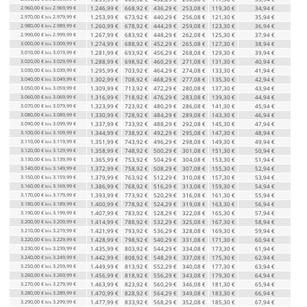
2.960,00 €
2.969,99 €
1.246,99 €
668,92 €
436,29 €
253,08 €
119,30 €
34,94 €
bis
2.970,00 €
2.979,99 €
1.253,99 €
673,92 €
440,29 €
256,08 €
121,30 €
35,94 €
bis
2.980,00 €
2.989,99 €
1.260,99 €
678,92 €
444,29 €
259,08 €
123,30 €
36,94 €
bis
2.990,00 €
2.999,99 €
1.267,99 €
683,92 €
448,29 €
262,08 €
125,30 €
37,94 €
bis
3.000,00 €
3.009,99 €
1.274,99 €
688,92 €
452,29 €
265,08 €
127,30 €
38,94 €
bis
3.010,00 €
3.019,99 €
1.281,99 €
693,92 €
456,29 €
268,08 €
129,30 €
39,94 €
bis
3.020,00 €
3.029,99 €
1.288,99 €
698,92 €
460,29 €
271,08 €
131,30 €
40,94 €
bis
3.030,00 €
3.039,99 €
1.295,99 €
703,92 €
464,29 €
274,08 €
133,30 €
41,94 €
bis
3.040,00 €
3.049,99 €
1.302,99 €
708,92 €
468,29 €
277,08 €
135,30 €
42,94 €
bis
3.050,00 €
3.059,99 €
1.309,99 €
713,92 €
472,29 €
280,08 €
137,30 €
43,94 €
bis
3.060,00 €
3.069,99 €
1.316,99 €
718,92 €
476,29 €
283,08 €
139,30 €
44,94 €
bis
3.070,00 €
3.079,99 €
1.323,99 €
723,92 €
480,29 €
286,08 €
141,30 €
45,94 €
bis
3.080,00 €
3.089,99 €
1.330,99 €
728,92 €
484,29 €
289,08 €
143,30 €
46,94 €
bis
3.090,00 €
3.099,99 €
1.337,99 €
733,92 €
488,29 €
292,08 €
145,30 €
47,94 €
bis
3.100,00 €
3.109,99 €
1.344,99 €
738,92 €
492,29 €
295,08 €
147,30 €
48,94 €
bis
3.110,00 €
3.119,99 €
1.351,99 €
743,92 €
496,29 €
298,08 €
149,30 €
49,94 €
bis
3.120,00 €
3.129,99 €
1.358,99 €
748,92 €
500,29 €
301,08 €
151,30 €
50,94 €
bis
3.130,00 €
3.139,99 €
1.365,99 €
753,92 €
504,29 €
304,08 €
153,30 €
51,94 €
bis
3.140,00 €
3.149,99 €
1.372,99 €
758,92 €
508,29 €
307,08 €
155,30 €
52,94 €
bis
3.150,00 €
3.159,99 €
1.379,99 €
763,92 €
512,29 €
310,08 €
157,30 €
53,94 €
bis
3.160,00 €
3.169,99 €
1.386,99 €
768,92 €
516,29 €
313,08 €
159,30 €
54,94 €
bis
3.170,00 €
3.179,99 €
1.393,99 €
773,92 €
520,29 €
316,08 €
161,30 €
55,94 €
bis
3.180,00 €
3.189,99 €
1.400,99 €
778,92 €
524,29 €
319,08 €
163,30 €
56,94 €
bis
3.190,00 €
3.199,99 €
1.407,99 €
783,92 €
528,29 €
322,08 €
165,30 €
57,94 €
bis
3.200,00 €
3.209,99 €
1.414,99 €
788,92 €
532,29 €
325,08 €
167,30 €
58,94 €
bis
3.210,00 €
3.219,99 €
1.421,99 €
793,92 €
536,29 €
328,08 €
169,30 €
59,94 €
bis
3.220,00 €
3.229,99 €
1.428,99 €
798,92 €
540,29 €
331,08 €
171,30 €
60,94 €
bis
3.230,00 €
3.239,99 €
1.435,99 €
803,92 €
544,29 €
334,08 €
173,30 €
61,94 €
bis
3.240,00 €
3.249,99 €
1.442,99 €
808,92 €
548,29 €
337,08 €
175,30 €
62,94 €
bis
3.250,00 €
3.259,99 €
1.449,99 €
813,92 €
552,29 €
340,08 €
177,30 €
63,94 €
bis
3.260,00 €
3.269,99 €
1.456,99 €
818,92 €
556,29 €
343,08 €
179,30 €
64,94 €
bis
3.270,00 €
3.279,99 €
1.463,99 €
823,92 €
560,29 €
346,08 €
181,30 €
65,94 €
bis
3.280,00 €
3.289,99 €
1.470,99 €
828,92 €
564,29 €
349,08 €
183,30 €
66,94 €
bis
3.290,00 €
3.299,99 €
1.477,99 €
833,92 €
568,29 €
352,08 €
185,30 €
67,94 €
bis