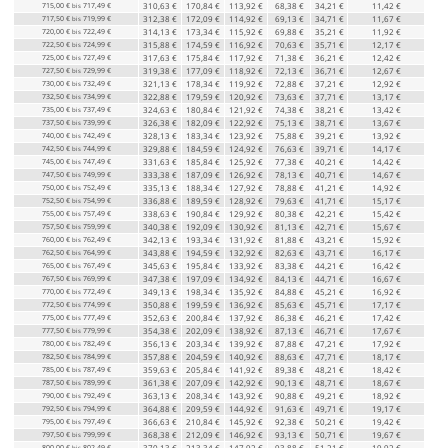
715,00 €
717,49 €
310,63 €
170,84 €
113,92 €
68,38 €
34,21 €
11,42 €
bis
717,50 €
719,99 €
312,38 €
172,09 €
114,92 €
69,13 €
34,71 €
11,67 €
bis
720,00 €
722,49 €
314,13 €
173,34 €
115,92 €
69,88 €
35,21 €
11,92 €
bis
722,50 €
724,99 €
315,88 €
174,59 €
116,92 €
70,63 €
35,71 €
12,17 €
bis
725,00 €
727,49 €
317,63 €
175,84 €
117,92 €
71,38 €
36,21 €
12,42 €
bis
727,50 €
729,99 €
319,38 €
177,09 €
118,92 €
72,13 €
36,71 €
12,67 €
bis
730,00 €
732,49 €
321,13 €
178,34 €
119,92 €
72,88 €
37,21 €
12,92 €
bis
732,50 €
734,99 €
322,88 €
179,59 €
120,92 €
73,63 €
37,71 €
13,17 €
bis
735,00 €
737,49 €
324,63 €
180,84 €
121,92 €
74,38 €
38,21 €
13,42 €
bis
737,50 €
739,99 €
326,38 €
182,09 €
122,92 €
75,13 €
38,71 €
13,67 €
bis
740,00 €
742,49 €
328,13 €
183,34 €
123,92 €
75,88 €
39,21 €
13,92 €
bis
742,50 €
744,99 €
329,88 €
184,59 €
124,92 €
76,63 €
39,71 €
14,17 €
bis
745,00 €
747,49 €
331,63 €
185,84 €
125,92 €
77,38 €
40,21 €
14,42 €
bis
747,50 €
749,99 €
333,38 €
187,09 €
126,92 €
78,13 €
40,71 €
14,67 €
bis
750,00 €
752,49 €
335,13 €
188,34 €
127,92 €
78,88 €
41,21 €
14,92 €
bis
752,50 €
754,99 €
336,88 €
189,59 €
128,92 €
79,63 €
41,71 €
15,17 €
bis
755,00 €
757,49 €
338,63 €
190,84 €
129,92 €
80,38 €
42,21 €
15,42 €
bis
757,50 €
759,99 €
340,38 €
192,09 €
130,92 €
81,13 €
42,71 €
15,67 €
bis
760,00 €
762,49 €
342,13 €
193,34 €
131,92 €
81,88 €
43,21 €
15,92 €
bis
762,50 €
764,99 €
343,88 €
194,59 €
132,92 €
82,63 €
43,71 €
16,17 €
bis
765,00 €
767,49 €
345,63 €
195,84 €
133,92 €
83,38 €
44,21 €
16,42 €
bis
767,50 €
769,99 €
347,38 €
197,09 €
134,92 €
84,13 €
44,71 €
16,67 €
bis
770,00 €
772,49 €
349,13 €
198,34 €
135,92 €
84,88 €
45,21 €
16,92 €
bis
772,50 €
774,99 €
350,88 €
199,59 €
136,92 €
85,63 €
45,71 €
17,17 €
bis
775,00 €
777,49 €
352,63 €
200,84 €
137,92 €
86,38 €
46,21 €
17,42 €
bis
777,50 €
779,99 €
354,38 €
202,09 €
138,92 €
87,13 €
46,71 €
17,67 €
bis
780,00 €
782,49 €
356,13 €
203,34 €
139,92 €
87,88 €
47,21 €
17,92 €
bis
782,50 €
784,99 €
357,88 €
204,59 €
140,92 €
88,63 €
47,71 €
18,17 €
bis
785,00 €
787,49 €
359,63 €
205,84 €
141,92 €
89,38 €
48,21 €
18,42 €
bis
787,50 €
789,99 €
361,38 €
207,09 €
142,92 €
90,13 €
48,71 €
18,67 €
bis
790,00 €
792,49 €
363,13 €
208,34 €
143,92 €
90,88 €
49,21 €
18,92 €
bis
792,50 €
794,99 €
364,88 €
209,59 €
144,92 €
91,63 €
49,71 €
19,17 €
bis
795,00 €
797,49 €
366,63 €
210,84 €
145,92 €
92,38 €
50,21 €
19,42 €
bis
797,50 €
799,99 €
368,38 €
212,09 €
146,92 €
93,13 €
50,71 €
19,67 €
bis
800,00 €
802,49 €
370,13 €
213,34 €
147,92 €
93,88 €
51,21 €
19,92 €