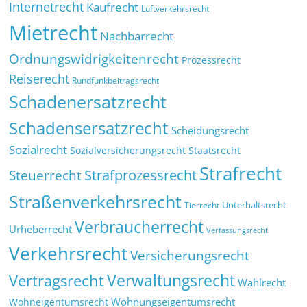
Internetrecht
Kaufrecht
Luftverkehrsrecht
Mietrecht
Nachbarrecht
Ordnungswidrigkeitenrecht
Prozessrecht
Reiserecht
Rundfunkbeitragsrecht
Schadenersatzrecht
Schadensersatzrecht
Scheidungsrecht
Sozialrecht
Sozialversicherungsrecht
Staatsrecht
Strafrecht
Strafprozessrecht
Steuerrecht
Straßenverkehrsrecht
Tierrecht
Unterhaltsrecht
Verbraucherrecht
Urheberrecht
Verfassungsrecht
Verkehrsrecht
Versicherungsrecht
Verwaltungsrecht
Vertragsrecht
Wahlrecht
Wohnungseigentumsrecht
Wohneigentumsrecht