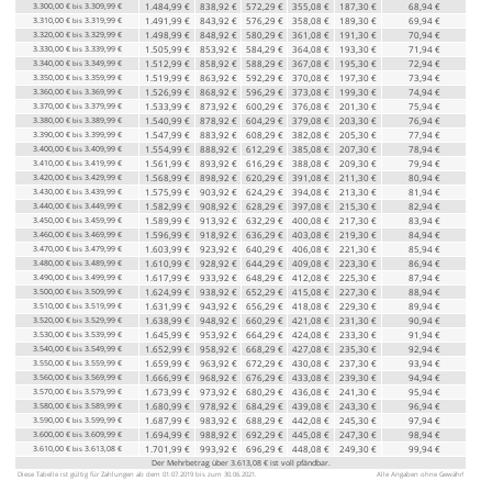
3.300,00 €
3.309,99 €
1.484,99 €
838,92 €
572,29 €
355,08 €
187,30 €
68,94 €
bis
3.310,00 €
3.319,99 €
1.491,99 €
843,92 €
576,29 €
358,08 €
189,30 €
69,94 €
bis
3.320,00 €
3.329,99 €
1.498,99 €
848,92 €
580,29 €
361,08 €
191,30 €
70,94 €
bis
3.330,00 €
3.339,99 €
1.505,99 €
853,92 €
584,29 €
364,08 €
193,30 €
71,94 €
bis
3.340,00 €
3.349,99 €
1.512,99 €
858,92 €
588,29 €
367,08 €
195,30 €
72,94 €
bis
3.350,00 €
3.359,99 €
1.519,99 €
863,92 €
592,29 €
370,08 €
197,30 €
73,94 €
bis
3.360,00 €
3.369,99 €
1.526,99 €
868,92 €
596,29 €
373,08 €
199,30 €
74,94 €
bis
3.370,00 €
3.379,99 €
1.533,99 €
873,92 €
600,29 €
376,08 €
201,30 €
75,94 €
bis
3.380,00 €
3.389,99 €
1.540,99 €
878,92 €
604,29 €
379,08 €
203,30 €
76,94 €
bis
3.390,00 €
3.399,99 €
1.547,99 €
883,92 €
608,29 €
382,08 €
205,30 €
77,94 €
bis
3.400,00 €
3.409,99 €
1.554,99 €
888,92 €
612,29 €
385,08 €
207,30 €
78,94 €
bis
3.410,00 €
3.419,99 €
1.561,99 €
893,92 €
616,29 €
388,08 €
209,30 €
79,94 €
bis
3.420,00 €
3.429,99 €
1.568,99 €
898,92 €
620,29 €
391,08 €
211,30 €
80,94 €
bis
3.430,00 €
3.439,99 €
1.575,99 €
903,92 €
624,29 €
394,08 €
213,30 €
81,94 €
bis
3.440,00 €
3.449,99 €
1.582,99 €
908,92 €
628,29 €
397,08 €
215,30 €
82,94 €
bis
3.450,00 €
3.459,99 €
1.589,99 €
913,92 €
632,29 €
400,08 €
217,30 €
83,94 €
bis
3.460,00 €
3.469,99 €
1.596,99 €
918,92 €
636,29 €
403,08 €
219,30 €
84,94 €
bis
3.470,00 €
3.479,99 €
1.603,99 €
923,92 €
640,29 €
406,08 €
221,30 €
85,94 €
bis
3.480,00 €
3.489,99 €
1.610,99 €
928,92 €
644,29 €
409,08 €
223,30 €
86,94 €
bis
3.490,00 €
3.499,99 €
1.617,99 €
933,92 €
648,29 €
412,08 €
225,30 €
87,94 €
bis
3.500,00 €
3.509,99 €
1.624,99 €
938,92 €
652,29 €
415,08 €
227,30 €
88,94 €
bis
3.510,00 €
3.519,99 €
1.631,99 €
943,92 €
656,29 €
418,08 €
229,30 €
89,94 €
bis
3.520,00 €
3.529,99 €
1.638,99 €
948,92 €
660,29 €
421,08 €
231,30 €
90,94 €
bis
3.530,00 €
3.539,99 €
1.645,99 €
953,92 €
664,29 €
424,08 €
233,30 €
91,94 €
bis
3.540,00 €
3.549,99 €
1.652,99 €
958,92 €
668,29 €
427,08 €
235,30 €
92,94 €
bis
3.550,00 €
3.559,99 €
1.659,99 €
963,92 €
672,29 €
430,08 €
237,30 €
93,94 €
bis
3.560,00 €
3.569,99 €
1.666,99 €
968,92 €
676,29 €
433,08 €
239,30 €
94,94 €
bis
3.570,00 €
3.579,99 €
1.673,99 €
973,92 €
680,29 €
436,08 €
241,30 €
95,94 €
bis
3.580,00 €
3.589,99 €
1.680,99 €
978,92 €
684,29 €
439,08 €
243,30 €
96,94 €
bis
3.590,00 €
3.599,99 €
1.687,99 €
983,92 €
688,29 €
442,08 €
245,30 €
97,94 €
bis
3.600,00 €
3.609,99 €
1.694,99 €
988,92 €
692,29 €
445,08 €
247,30 €
98,94 €
bis
3.610,00 €
3.613,08 €
1.701,99 €
993,92 €
696,29 €
448,08 €
249,30 €
99,94 €
bis
Der Mehrbetrag über 3.613,08 € ist voll pfändbar.
Diese Tabelle ist gültig für Zahlungen ab dem 01.07.2019 bis zum 30.06.2021.
Alle Angaben ohne Gewähr!