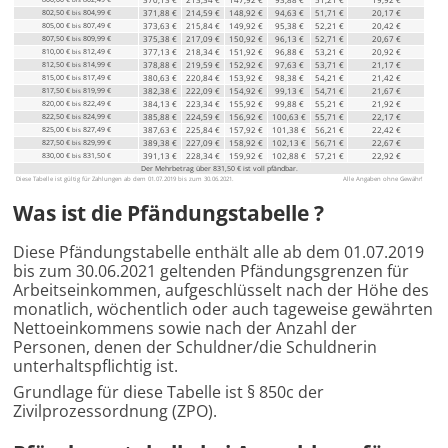
bis
802,50 €
804,99 €
371,88 €
214,59 €
148,92 €
94,63 €
51,71 €
20,17 €
bis
805,00 €
807,49 €
373,63 €
215,84 €
149,92 €
95,38 €
52,21 €
20,42 €
bis
807,50 €
809,99 €
375,38 €
217,09 €
150,92 €
96,13 €
52,71 €
20,67 €
bis
810,00 €
812,49 €
377,13 €
218,34 €
151,92 €
96,88 €
53,21 €
20,92 €
bis
812,50 €
814,99 €
378,88 €
219,59 €
152,92 €
97,63 €
53,71 €
21,17 €
bis
815,00 €
817,49 €
380,63 €
220,84 €
153,92 €
98,38 €
54,21 €
21,42 €
bis
817,50 €
819,99 €
382,38 €
222,09 €
154,92 €
99,13 €
54,71 €
21,67 €
bis
820,00 €
822,49 €
384,13 €
223,34 €
155,92 €
99,88 €
55,21 €
21,92 €
bis
822,50 €
824,99 €
385,88 €
224,59 €
156,92 €
100,63 €
55,71 €
22,17 €
bis
825,00 €
827,49 €
387,63 €
225,84 €
157,92 €
101,38 €
56,21 €
22,42 €
bis
827,50 €
829,99 €
389,38 €
227,09 €
158,92 €
102,13 €
56,71 €
22,67 €
bis
830,00 €
831,50 €
391,13 €
228,34 €
159,92 €
102,88 €
57,21 €
22,92 €
bis
Der Mehrbetrag über 831,50 € ist voll pfändbar.
Diese Tabelle ist gültig für Zahlungen ab dem 01.07.2019 bis zum 30.06.2021.
Alle Angaben ohne Gewähr!
Was ist die Pfändungstabelle ?
Diese Pfändungstabelle enthält alle ab dem 01.07.2019
bis zum 30.06.2021 geltenden Pfändungsgrenzen für
Arbeitseinkommen, aufgeschlüsselt nach der Höhe des
monatlich, wöchentlich oder auch tageweise gewährten
Nettoeinkommens sowie nach der Anzahl der
Personen, denen der Schuldner/die Schuldnerin
unterhaltspflichtig ist.
Grundlage für diese Tabelle ist § 850c der
Zivilprozessordnung (ZPO).