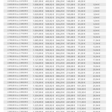
2.610,00 €
2.619,99 €
1.001,99 €
493,92 €
296,29 €
148,08 €
49,30 €
-
bis
2.620,00 €
2.629,99 €
1.008,99 €
498,92 €
300,29 €
151,08 €
51,30 €
0,94 €
bis
2.630,00 €
2.639,99 €
1.015,99 €
503,92 €
304,29 €
154,08 €
53,30 €
1,94 €
bis
2.640,00 €
2.649,99 €
1.022,99 €
508,92 €
308,29 €
157,08 €
55,30 €
2,94 €
bis
2.650,00 €
2.659,99 €
1.029,99 €
513,92 €
312,29 €
160,08 €
57,30 €
3,94 €
bis
2.660,00 €
2.669,99 €
1.036,99 €
518,92 €
316,29 €
163,08 €
59,30 €
4,94 €
bis
2.670,00 €
2.679,99 €
1.043,99 €
523,92 €
320,29 €
166,08 €
61,30 €
5,94 €
bis
2.680,00 €
2.689,99 €
1.050,99 €
528,92 €
324,29 €
169,08 €
63,30 €
6,94 €
bis
2.690,00 €
2.699,99 €
1.057,99 €
533,92 €
328,29 €
172,08 €
65,30 €
7,94 €
bis
2.700,00 €
2.709,99 €
1.064,99 €
538,92 €
332,29 €
175,08 €
67,30 €
8,94 €
bis
2.710,00 €
2.719,99 €
1.071,99 €
543,92 €
336,29 €
178,08 €
69,30 €
9,94 €
bis
2.720,00 €
2.729,99 €
1.078,99 €
548,92 €
340,29 €
181,08 €
71,30 €
10,94 €
bis
2.730,00 €
2.739,99 €
1.085,99 €
553,92 €
344,29 €
184,08 €
73,30 €
11,94 €
bis
2.740,00 €
2.749,99 €
1.092,99 €
558,92 €
348,29 €
187,08 €
75,30 €
12,94 €
bis
2.750,00 €
2.759,99 €
1.099,99 €
563,92 €
352,29 €
190,08 €
77,30 €
13,94 €
bis
2.760,00 €
2.769,99 €
1.106,99 €
568,92 €
356,29 €
193,08 €
79,30 €
14,94 €
bis
2.770,00 €
2.779,99 €
1.113,99 €
573,92 €
360,29 €
196,08 €
81,30 €
15,94 €
bis
2.780,00 €
2.789,99 €
1.120,99 €
578,92 €
364,29 €
199,08 €
83,30 €
16,94 €
bis
2.790,00 €
2.799,99 €
1.127,99 €
583,92 €
368,29 €
202,08 €
85,30 €
17,94 €
bis
2.800,00 €
2.809,99 €
1.134,99 €
588,92 €
372,29 €
205,08 €
87,30 €
18,94 €
bis
2.810,00 €
2.819,99 €
1.141,99 €
593,92 €
376,29 €
208,08 €
89,30 €
19,94 €
bis
2.820,00 €
2.829,99 €
1.148,99 €
598,92 €
380,29 €
211,08 €
91,30 €
20,94 €
bis
2.830,00 €
2.839,99 €
1.155,99 €
603,92 €
384,29 €
214,08 €
93,30 €
21,94 €
bis
2.840,00 €
2.849,99 €
1.162,99 €
608,92 €
388,29 €
217,08 €
95,30 €
22,94 €
bis
2.850,00 €
2.859,99 €
1.169,99 €
613,92 €
392,29 €
220,08 €
97,30 €
23,94 €
bis
2.860,00 €
2.869,99 €
1.176,99 €
618,92 €
396,29 €
223,08 €
99,30 €
24,94 €
bis
2.870,00 €
2.879,99 €
1.183,99 €
623,92 €
400,29 €
226,08 €
101,30 €
25,94 €
bis
2.880,00 €
2.889,99 €
1.190,99 €
628,92 €
404,29 €
229,08 €
103,30 €
26,94 €
bis
2.890,00 €
2.899,99 €
1.197,99 €
633,92 €
408,29 €
232,08 €
105,30 €
27,94 €
bis
2.900,00 €
2.909,99 €
1.204,99 €
638,92 €
412,29 €
235,08 €
107,30 €
28,94 €
bis
2.910,00 €
2.919,99 €
1.211,99 €
643,92 €
416,29 €
238,08 €
109,30 €
29,94 €
bis
2.920,00 €
2.929,99 €
1.218,99 €
648,92 €
420,29 €
241,08 €
111,30 €
30,94 €
bis
2.930,00 €
2.939,99 €
1.225,99 €
653,92 €
424,29 €
244,08 €
113,30 €
31,94 €
bis
2.940,00 €
2.949,99 €
1.232,99 €
658,92 €
428,29 €
247,08 €
115,30 €
32,94 €
bis
2.950,00 €
2.959,99 €
1.239,99 €
663,92 €
432,29 €
250,08 €
117,30 €
33,94 €
bis