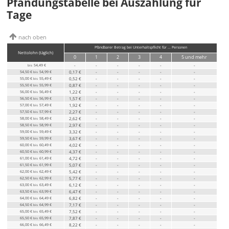
Pfändungstabelle bei Auszahlung für
Tage
nach oben
Pfändbarer Betrag bei Unterhaltspflicht für ... Personen
Nettolohn
(täglich)
0
1
2
3
4
5
und mehr
54,49 €
-
-
-
-
-
-
bis
54,50 €
54,99 €
0,17 €
-
-
-
-
-
bis
55,00 €
55,49 €
0,52 €
-
-
-
-
-
bis
55,50 €
55,99 €
0,87 €
-
-
-
-
-
bis
56,00 €
56,49 €
1,22 €
-
-
-
-
-
bis
56,50 €
56,99 €
1,57 €
-
-
-
-
-
bis
57,00 €
57,49 €
1,92 €
-
-
-
-
-
bis
57,50 €
57,99 €
2,27 €
-
-
-
-
-
bis
58,00 €
58,49 €
2,62 €
-
-
-
-
-
bis
58,50 €
58,99 €
2,97 €
-
-
-
-
-
bis
59,00 €
59,49 €
3,32 €
-
-
-
-
-
bis
59,50 €
59,99 €
3,67 €
-
-
-
-
-
bis
60,00 €
60,49 €
4,02 €
-
-
-
-
-
bis
60,50 €
60,99 €
4,37 €
-
-
-
-
-
bis
61,00 €
61,49 €
4,72 €
-
-
-
-
-
bis
61,50 €
61,99 €
5,07 €
-
-
-
-
-
bis
62,00 €
62,49 €
5,42 €
-
-
-
-
-
bis
62,50 €
62,99 €
5,77 €
-
-
-
-
-
bis
63,00 €
63,49 €
6,12 €
-
-
-
-
-
bis
63,50 €
63,99 €
6,47 €
-
-
-
-
-
bis
64,00 €
64,49 €
6,82 €
-
-
-
-
-
bis
64,50 €
64,99 €
7,17 €
-
-
-
-
-
bis
65,00 €
65,49 €
7,52 €
-
-
-
-
-
bis
65,50 €
65,99 €
7,87 €
-
-
-
-
-
bis
66,00 €
66,49 €
8,22 €
-
-
-
-
-
bis