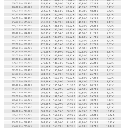
630,00 €
632,49 €
251,13 €
128,34 €
79,92 €
42,88 €
17,21 €
2,92 €
bis
632,50 €
634,99 €
252,88 €
129,59 €
80,92 €
43,63 €
17,71 €
3,17 €
bis
635,00 €
637,49 €
254,63 €
130,84 €
81,92 €
44,38 €
18,21 €
3,42 €
bis
637,50 €
639,99 €
256,38 €
132,09 €
82,92 €
45,13 €
18,71 €
3,67 €
bis
640,00 €
642,49 €
258,13 €
133,34 €
83,92 €
45,88 €
19,21 €
3,92 €
bis
642,50 €
644,99 €
259,88 €
134,59 €
84,92 €
46,63 €
19,71 €
4,17 €
bis
645,00 €
647,49 €
261,63 €
135,84 €
85,92 €
47,38 €
20,21 €
4,42 €
bis
647,50 €
649,99 €
263,38 €
137,09 €
86,92 €
48,13 €
20,71 €
4,67 €
bis
650,00 €
652,49 €
265,13 €
138,34 €
87,92 €
48,88 €
21,21 €
4,92 €
bis
652,50 €
654,99 €
266,88 €
139,59 €
88,92 €
49,63 €
21,71 €
5,17 €
bis
655,00 €
657,49 €
268,63 €
140,84 €
89,92 €
50,38 €
22,21 €
5,42 €
bis
657,50 €
659,99 €
270,38 €
142,09 €
90,92 €
51,13 €
22,71 €
5,67 €
bis
660,00 €
662,49 €
272,13 €
143,34 €
91,92 €
51,88 €
23,21 €
5,92 €
bis
662,50 €
664,99 €
273,88 €
144,59 €
92,92 €
52,63 €
23,71 €
6,17 €
bis
665,00 €
667,49 €
275,63 €
145,84 €
93,92 €
53,38 €
24,21 €
6,42 €
bis
667,50 €
669,99 €
277,38 €
147,09 €
94,92 €
54,13 €
24,71 €
6,67 €
bis
670,00 €
672,49 €
279,13 €
148,34 €
95,92 €
54,88 €
25,21 €
6,92 €
bis
672,50 €
674,99 €
280,88 €
149,59 €
96,92 €
55,63 €
25,71 €
7,17 €
bis
675,00 €
677,49 €
282,63 €
150,84 €
97,92 €
56,38 €
26,21 €
7,42 €
bis
677,50 €
679,99 €
284,38 €
152,09 €
98,92 €
57,13 €
26,71 €
7,67 €
bis
680,00 €
682,49 €
286,13 €
153,34 €
99,92 €
57,88 €
27,21 €
7,92 €
bis
682,50 €
684,99 €
287,88 €
154,59 €
100,92 €
58,63 €
27,71 €
8,17 €
bis
685,00 €
687,49 €
289,63 €
155,84 €
101,92 €
59,38 €
28,21 €
8,42 €
bis
687,50 €
689,99 €
291,38 €
157,09 €
102,92 €
60,13 €
28,71 €
8,67 €
bis
690,00 €
692,49 €
293,13 €
158,34 €
103,92 €
60,88 €
29,21 €
8,92 €
bis
692,50 €
694,99 €
294,88 €
159,59 €
104,92 €
61,63 €
29,71 €
9,17 €
bis
695,00 €
697,49 €
296,63 €
160,84 €
105,92 €
62,38 €
30,21 €
9,42 €
bis
697,50 €
699,99 €
298,38 €
162,09 €
106,92 €
63,13 €
30,71 €
9,67 €
bis
700,00 €
702,49 €
300,13 €
163,34 €
107,92 €
63,88 €
31,21 €
9,92 €
bis
702,50 €
704,99 €
301,88 €
164,59 €
108,92 €
64,63 €
31,71 €
10,17 €
bis
705,00 €
707,49 €
303,63 €
165,84 €
109,92 €
65,38 €
32,21 €
10,42 €
bis
707,50 €
709,99 €
305,38 €
167,09 €
110,92 €
66,13 €
32,71 €
10,67 €
bis
710,00 €
712,49 €
307,13 €
168,34 €
111,92 €
66,88 €
33,21 €
10,92 €
bis
712,50 €
714,99 €
308,88 €
169,59 €
112,92 €
67,63 €
33,71 €
11,17 €
bis