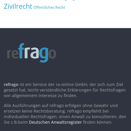
Zivilrecht
Öffentliches Recht
refrago
ist ein Service der ra-online GmbH, der sich zum Ziel
gesetzt hat, leicht verständliche Erklärungen für Rechtsfragen
von allgemeinem Interesse zu finden.
Alle Ausführungen auf refrago erfolgen ohne Gewähr und
ersetzen keine Rechtsberatung. refrago empfiehlt bei
individuellen Rechtsfragen, einen Anwalt zu konsultieren, den
Sie z.B.beim
Deutschen Anwaltsregister
finden können.