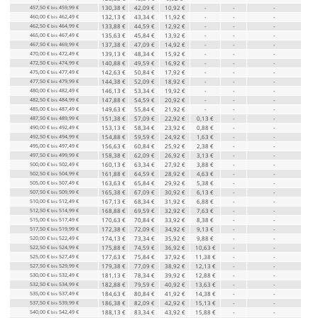
457,50 €
459,99 €
130,38 €
42,09 €
10,92 €
-
-
-
bis
460,00 €
462,49 €
132,13 €
43,34 €
11,92 €
-
-
-
bis
462,50 €
464,99 €
133,88 €
44,59 €
12,92 €
-
-
-
bis
465,00 €
467,49 €
135,63 €
45,84 €
13,92 €
-
-
-
bis
467,50 €
469,99 €
137,38 €
47,09 €
14,92 €
-
-
-
bis
470,00 €
472,49 €
139,13 €
48,34 €
15,92 €
-
-
-
bis
472,50 €
474,99 €
140,88 €
49,59 €
16,92 €
-
-
-
bis
475,00 €
477,49 €
142,63 €
50,84 €
17,92 €
-
-
-
bis
477,50 €
479,99 €
144,38 €
52,09 €
18,92 €
-
-
-
bis
480,00 €
482,49 €
146,13 €
53,34 €
19,92 €
-
-
-
bis
482,50 €
484,99 €
147,88 €
54,59 €
20,92 €
-
-
-
bis
485,00 €
487,49 €
149,63 €
55,84 €
21,92 €
-
-
-
bis
487,50 €
489,99 €
151,38 €
57,09 €
22,92 €
0,13 €
-
-
bis
490,00 €
492,49 €
153,13 €
58,34 €
23,92 €
0,88 €
-
-
bis
492,50 €
494,99 €
154,88 €
59,59 €
24,92 €
1,63 €
-
-
bis
495,00 €
497,49 €
156,63 €
60,84 €
25,92 €
2,38 €
-
-
bis
497,50 €
499,99 €
158,38 €
62,09 €
26,92 €
3,13 €
-
-
bis
500,00 €
502,49 €
160,13 €
63,34 €
27,92 €
3,88 €
-
-
bis
502,50 €
504,99 €
161,88 €
64,59 €
28,92 €
4,63 €
-
-
bis
505,00 €
507,49 €
163,63 €
65,84 €
29,92 €
5,38 €
-
-
bis
507,50 €
509,99 €
165,38 €
67,09 €
30,92 €
6,13 €
-
-
bis
510,00 €
512,49 €
167,13 €
68,34 €
31,92 €
6,88 €
-
-
bis
512,50 €
514,99 €
168,88 €
69,59 €
32,92 €
7,63 €
-
-
bis
515,00 €
517,49 €
170,63 €
70,84 €
33,92 €
8,38 €
-
-
bis
517,50 €
519,99 €
172,38 €
72,09 €
34,92 €
9,13 €
-
-
bis
520,00 €
522,49 €
174,13 €
73,34 €
35,92 €
9,88 €
-
-
bis
522,50 €
524,99 €
175,88 €
74,59 €
36,92 €
10,63 €
-
-
bis
525,00 €
527,49 €
177,63 €
75,84 €
37,92 €
11,38 €
-
-
bis
527,50 €
529,99 €
179,38 €
77,09 €
38,92 €
12,13 €
-
-
bis
530,00 €
532,49 €
181,13 €
78,34 €
39,92 €
12,88 €
-
-
bis
532,50 €
534,99 €
182,88 €
79,59 €
40,92 €
13,63 €
-
-
bis
535,00 €
537,49 €
184,63 €
80,84 €
41,92 €
14,38 €
-
-
bis
537,50 €
539,99 €
186,38 €
82,09 €
42,92 €
15,13 €
-
-
bis
540,00 €
542,49 €
188,13 €
83,34 €
43,92 €
15,88 €
-
-
bis