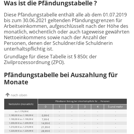
Was ist die Pfändungstabelle ?
Diese Pfändungstabelle enthält alle ab dem 01.07.2019
bis zum 30.06.2021 geltenden Pfändungsgrenzen für
Arbeitseinkommen, aufgeschlüsselt nach der Höhe des
monatlich, wöchentlich oder auch tageweise gewährten
Nettoeinkommens sowie nach der Anzahl der
Personen, denen der Schuldner/die Schuldnerin
unterhaltspflichtig ist.
Grundlage für diese Tabelle ist § 850c der
Zivilprozessordnung (ZPO).
Pfändungstabelle bei Auszahlung für
Monate
nach oben
Pfändbarer Betrag bei Unterhaltspflicht für ... Personen
Nettolohn
(monatlich)
0
1
2
3
4
5
und mehr
1.179,99 €
-
-
-
-
-
-
bis
1.180,00 €
1.189,99 €
0,99 €
-
-
-
-
-
bis
1.190,00 €
1.199,99 €
7,99 €
-
-
-
-
-
bis
1.200,00 €
1.209,99 €
14,99 €
-
-
-
-
-
bis
1.210,00 €
1.219,99 €
21,99 €
-
-
-
-
-
bis
1.220,00 €
1.229,99 €
28,99 €
-
-
-
-
-
bis