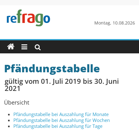
Zum
Inhalt
springen
refrago
Montag, 10.08.2026
Rechtsfragen
online
verständlich
erklärt
Pfändungstabelle
–
kostenlos
gültig vom 01. Juli 2019 bis 30. Juni
2021
Übersicht
Pfändungstabelle bei Auszahlung für Monate
Pfändungstabelle bei Auszahlung für Wochen
Pfändungstabelle bei Auszahlung für Tage