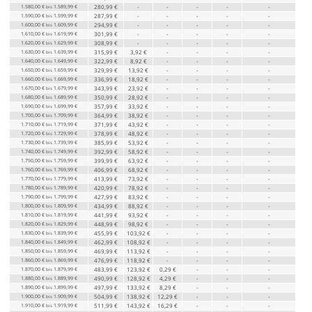
1.580,00 €
1.589,99 €
280,99 €
-
-
-
-
-
bis
1.590,00 €
1.599,99 €
287,99 €
-
-
-
-
-
bis
1.600,00 €
1.609,99 €
294,99 €
-
-
-
-
-
bis
1.610,00 €
1.619,99 €
301,99 €
-
-
-
-
-
bis
1.620,00 €
1.629,99 €
308,99 €
-
-
-
-
-
bis
1.630,00 €
1.639,99 €
315,99 €
3,92 €
-
-
-
-
bis
1.640,00 €
1.649,99 €
322,99 €
8,92 €
-
-
-
-
bis
1.650,00 €
1.659,99 €
329,99 €
13,92 €
-
-
-
-
bis
1.660,00 €
1.669,99 €
336,99 €
18,92 €
-
-
-
-
bis
1.670,00 €
1.679,99 €
343,99 €
23,92 €
-
-
-
-
bis
1.680,00 €
1.689,99 €
350,99 €
28,92 €
-
-
-
-
bis
1.690,00 €
1.699,99 €
357,99 €
33,92 €
-
-
-
-
bis
1.700,00 €
1.709,99 €
364,99 €
38,92 €
-
-
-
-
bis
1.710,00 €
1.719,99 €
371,99 €
43,92 €
-
-
-
-
bis
1.720,00 €
1.729,99 €
378,99 €
48,92 €
-
-
-
-
bis
1.730,00 €
1.739,99 €
385,99 €
53,92 €
-
-
-
-
bis
1.740,00 €
1.749,99 €
392,99 €
58,92 €
-
-
-
-
bis
1.750,00 €
1.759,99 €
399,99 €
63,92 €
-
-
-
-
bis
1.760,00 €
1.769,99 €
406,99 €
68,92 €
-
-
-
-
bis
1.770,00 €
1.779,99 €
413,99 €
73,92 €
-
-
-
-
bis
1.780,00 €
1.789,99 €
420,99 €
78,92 €
-
-
-
-
bis
1.790,00 €
1.799,99 €
427,99 €
83,92 €
-
-
-
-
bis
1.800,00 €
1.809,99 €
434,99 €
88,92 €
-
-
-
-
bis
1.810,00 €
1.819,99 €
441,99 €
93,92 €
-
-
-
-
bis
1.820,00 €
1.829,99 €
448,99 €
98,92 €
-
-
-
-
bis
1.830,00 €
1.839,99 €
455,99 €
103,92 €
-
-
-
-
bis
1.840,00 €
1.849,99 €
462,99 €
108,92 €
-
-
-
-
bis
1.850,00 €
1.859,99 €
469,99 €
113,92 €
-
-
-
-
bis
1.860,00 €
1.869,99 €
476,99 €
118,92 €
-
-
-
-
bis
1.870,00 €
1.879,99 €
483,99 €
123,92 €
0,29 €
-
-
-
bis
1.880,00 €
1.889,99 €
490,99 €
128,92 €
4,29 €
-
-
-
bis
1.890,00 €
1.899,99 €
497,99 €
133,92 €
8,29 €
-
-
-
bis
1.900,00 €
1.909,99 €
504,99 €
138,92 €
12,29 €
-
-
-
bis
1.910,00 €
1.919,99 €
511,99 €
143,92 €
16,29 €
-
-
-
bis