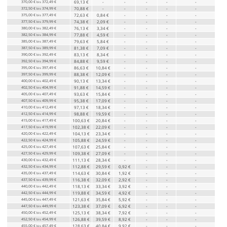
370,00 €
372,49 €
69,13 €
-
-
-
-
-
bis
372,50 €
374,99 €
70,88 €
-
-
-
-
-
bis
375,00 €
377,49 €
72,63 €
0,84 €
-
-
-
-
bis
377,50 €
379,99 €
74,38 €
2,09 €
-
-
-
-
bis
380,00 €
382,49 €
76,13 €
3,34 €
-
-
-
-
bis
382,50 €
384,99 €
77,88 €
4,59 €
-
-
-
-
bis
385,00 €
387,49 €
79,63 €
5,84 €
-
-
-
-
bis
387,50 €
389,99 €
81,38 €
7,09 €
-
-
-
-
bis
390,00 €
392,49 €
83,13 €
8,34 €
-
-
-
-
bis
392,50 €
394,99 €
84,88 €
9,59 €
-
-
-
-
bis
395,00 €
397,49 €
86,63 €
10,84 €
-
-
-
-
bis
397,50 €
399,99 €
88,38 €
12,09 €
-
-
-
-
bis
400,00 €
402,49 €
90,13 €
13,34 €
-
-
-
-
bis
402,50 €
404,99 €
91,88 €
14,59 €
-
-
-
-
bis
405,00 €
407,49 €
93,63 €
15,84 €
-
-
-
-
bis
407,50 €
409,99 €
95,38 €
17,09 €
-
-
-
-
bis
410,00 €
412,49 €
97,13 €
18,34 €
-
-
-
-
bis
412,50 €
414,99 €
98,88 €
19,59 €
-
-
-
-
bis
415,00 €
417,49 €
100,63 €
20,84 €
-
-
-
-
bis
417,50 €
419,99 €
102,38 €
22,09 €
-
-
-
-
bis
420,00 €
422,49 €
104,13 €
23,34 €
-
-
-
-
bis
422,50 €
424,99 €
105,88 €
24,59 €
-
-
-
-
bis
425,00 €
427,49 €
107,63 €
25,84 €
-
-
-
-
bis
427,50 €
429,99 €
109,38 €
27,09 €
-
-
-
-
bis
430,00 €
432,49 €
111,13 €
28,34 €
-
-
-
-
bis
432,50 €
434,99 €
112,88 €
29,59 €
0,92 €
-
-
-
bis
435,00 €
437,49 €
114,63 €
30,84 €
1,92 €
-
-
-
bis
437,50 €
439,99 €
116,38 €
32,09 €
2,92 €
-
-
-
bis
440,00 €
442,49 €
118,13 €
33,34 €
3,92 €
-
-
-
bis
442,50 €
444,99 €
119,88 €
34,59 €
4,92 €
-
-
-
bis
445,00 €
447,49 €
121,63 €
35,84 €
5,92 €
-
-
-
bis
447,50 €
449,99 €
123,38 €
37,09 €
6,92 €
-
-
-
bis
450,00 €
452,49 €
125,13 €
38,34 €
7,92 €
-
-
-
bis
452,50 €
454,99 €
126,88 €
39,59 €
8,92 €
-
-
-
bis
455,00 €
457,49 €
128,63 €
40,84 €
9,92 €
-
-
-
bis