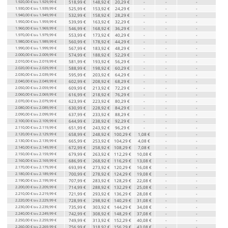
1.920,00 €
1.929,99 €
518,99 €
148,92 €
20,29 €
-
-
-
bis
1.930,00 €
1.939,99 €
525,99 €
153,92 €
24,29 €
-
-
-
bis
1.940,00 €
1.949,99 €
532,99 €
158,92 €
28,29 €
-
-
-
bis
1.950,00 €
1.959,99 €
539,99 €
163,92 €
32,29 €
-
-
-
bis
1.960,00 €
1.969,99 €
546,99 €
168,92 €
36,29 €
-
-
-
bis
1.970,00 €
1.979,99 €
553,99 €
173,92 €
40,29 €
-
-
-
bis
1.980,00 €
1.989,99 €
560,99 €
178,92 €
44,29 €
-
-
-
bis
1.990,00 €
1.999,99 €
567,99 €
183,92 €
48,29 €
-
-
-
bis
2.000,00 €
2.009,99 €
574,99 €
188,92 €
52,29 €
-
-
-
bis
2.010,00 €
2.019,99 €
581,99 €
193,92 €
56,29 €
-
-
-
bis
2.020,00 €
2.029,99 €
588,99 €
198,92 €
60,29 €
-
-
-
bis
2.030,00 €
2.039,99 €
595,99 €
203,92 €
64,29 €
-
-
-
bis
2.040,00 €
2.049,99 €
602,99 €
208,92 €
68,29 €
-
-
-
bis
2.050,00 €
2.059,99 €
609,99 €
213,92 €
72,29 €
-
-
-
bis
2.060,00 €
2.069,99 €
616,99 €
218,92 €
76,29 €
-
-
-
bis
2.070,00 €
2.079,99 €
623,99 €
223,92 €
80,29 €
-
-
-
bis
2.080,00 €
2.089,99 €
630,99 €
228,92 €
84,29 €
-
-
-
bis
2.090,00 €
2.099,99 €
637,99 €
233,92 €
88,29 €
-
-
-
bis
2.100,00 €
2.109,99 €
644,99 €
238,92 €
92,29 €
-
-
-
bis
2.110,00 €
2.119,99 €
651,99 €
243,92 €
96,29 €
-
-
-
bis
2.120,00 €
2.129,99 €
658,99 €
248,92 €
100,29 €
1,08 €
-
-
bis
2.130,00 €
2.139,99 €
665,99 €
253,92 €
104,29 €
4,08 €
-
-
bis
2.140,00 €
2.149,99 €
672,99 €
258,92 €
108,29 €
7,08 €
-
-
bis
2.150,00 €
2.159,99 €
679,99 €
263,92 €
112,29 €
10,08 €
-
-
bis
2.160,00 €
2.169,99 €
686,99 €
268,92 €
116,29 €
13,08 €
-
-
bis
2.170,00 €
2.179,99 €
693,99 €
273,92 €
120,29 €
16,08 €
-
-
bis
2.180,00 €
2.189,99 €
700,99 €
278,92 €
124,29 €
19,08 €
-
-
bis
2.190,00 €
2.199,99 €
707,99 €
283,92 €
128,29 €
22,08 €
-
-
bis
2.200,00 €
2.209,99 €
714,99 €
288,92 €
132,29 €
25,08 €
-
-
bis
2.210,00 €
2.219,99 €
721,99 €
293,92 €
136,29 €
28,08 €
-
-
bis
2.220,00 €
2.229,99 €
728,99 €
298,92 €
140,29 €
31,08 €
-
-
bis
2.230,00 €
2.239,99 €
735,99 €
303,92 €
144,29 €
34,08 €
-
-
bis
2.240,00 €
2.249,99 €
742,99 €
308,92 €
148,29 €
37,08 €
-
-
bis
2.250,00 €
2.259,99 €
749,99 €
313,92 €
152,29 €
40,08 €
-
-
bis
2.260,00 €
2.269,99 €
756,99 €
318,92 €
156,29 €
43,08 €
-
-
bis