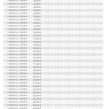
1.230,00 €
1.239,99 €
35,99 €
-
-
-
-
-
bis
1.240,00 €
1.249,99 €
42,99 €
-
-
-
-
-
bis
1.250,00 €
1.259,99 €
49,99 €
-
-
-
-
-
bis
1.260,00 €
1.269,99 €
56,99 €
-
-
-
-
-
bis
1.270,00 €
1.279,99 €
63,99 €
-
-
-
-
-
bis
1.280,00 €
1.289,99 €
70,99 €
-
-
-
-
-
bis
1.290,00 €
1.299,99 €
77,99 €
-
-
-
-
-
bis
1.300,00 €
1.309,99 €
84,99 €
-
-
-
-
-
bis
1.310,00 €
1.319,99 €
91,99 €
-
-
-
-
-
bis
1.320,00 €
1.329,99 €
98,99 €
-
-
-
-
-
bis
1.330,00 €
1.339,99 €
105,99 €
-
-
-
-
-
bis
1.340,00 €
1.349,99 €
112,99 €
-
-
-
-
-
bis
1.350,00 €
1.359,99 €
119,99 €
-
-
-
-
-
bis
1.360,00 €
1.369,99 €
126,99 €
-
-
-
-
-
bis
1.370,00 €
1.379,99 €
133,99 €
-
-
-
-
-
bis
1.380,00 €
1.389,99 €
140,99 €
-
-
-
-
-
bis
1.390,00 €
1.399,99 €
147,99 €
-
-
-
-
-
bis
1.400,00 €
1.409,99 €
154,99 €
-
-
-
-
-
bis
1.410,00 €
1.419,99 €
161,99 €
-
-
-
-
-
bis
1.420,00 €
1.429,99 €
168,99 €
-
-
-
-
-
bis
1.430,00 €
1.439,99 €
175,99 €
-
-
-
-
-
bis
1.440,00 €
1.449,99 €
182,99 €
-
-
-
-
-
bis
1.450,00 €
1.459,99 €
189,99 €
-
-
-
-
-
bis
1.460,00 €
1.469,99 €
196,99 €
-
-
-
-
-
bis
1.470,00 €
1.479,99 €
203,99 €
-
-
-
-
-
bis
1.480,00 €
1.489,99 €
210,99 €
-
-
-
-
-
bis
1.490,00 €
1.499,99 €
217,99 €
-
-
-
-
-
bis
1.500,00 €
1.509,99 €
224,99 €
-
-
-
-
-
bis
1.510,00 €
1.519,99 €
231,99 €
-
-
-
-
-
bis
1.520,00 €
1.529,99 €
238,99 €
-
-
-
-
-
bis
1.530,00 €
1.539,99 €
245,99 €
-
-
-
-
-
bis
1.540,00 €
1.549,99 €
252,99 €
-
-
-
-
-
bis
1.550,00 €
1.559,99 €
259,99 €
-
-
-
-
-
bis
1.560,00 €
1.569,99 €
266,99 €
-
-
-
-
-
bis
1.570,00 €
1.579,99 €
273,99 €
-
-
-
-
-
bis