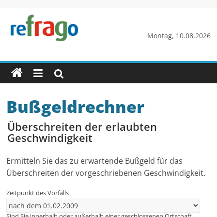
Zum
Inhalt
springen
refrago
Montag, 10.08.2026
Rechtsfragen
online
verständlich
erklärt
Bußgeldrechner
–
kostenlos
Überschreiten der erlaubten
Geschwindigkeit
Ermitteln Sie das zu erwartende Bußgeld für das
Überschreiten der vorgeschriebenen Geschwindigkeit.
Zeitpunkt des Vorfalls
Sind Sie innerhalb oder außerhalb einer geschlossenen Ortschaft