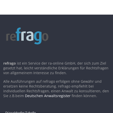
refrago
ist ein Service der ra-online GmbH, der sich zum Ziel
gesetzt hat, leicht verständliche Erklärungen für Rechtsfragen
von allgemeinem Interesse zu finden.
Alle Ausführungen auf refrago erfolgen ohne Gewähr und
ersetzen keine Rechtsberatung. refrago empfiehlt bei
individuellen Rechtsfragen, einen Anwalt zu konsultieren, den
Sie z.B.beim
Deutschen Anwaltsregister
finden können.
Düsseldorfer Tabelle