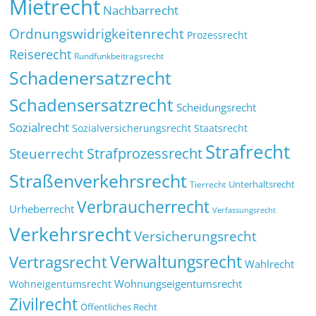
Mietrecht
Nachbarrecht
Ordnungswidrigkeitenrecht
Prozessrecht
Reiserecht
Rundfunkbeitragsrecht
Schadenersatzrecht
Schadensersatzrecht
Scheidungsrecht
Sozialrecht
Sozialversicherungsrecht
Staatsrecht
Strafrecht
Strafprozessrecht
Steuerrecht
Straßenverkehrsrecht
Tierrecht
Unterhaltsrecht
Verbraucherrecht
Urheberrecht
Verfassungsrecht
Verkehrsrecht
Versicherungsrecht
Verwaltungsrecht
Vertragsrecht
Wahlrecht
Wohnungseigentumsrecht
Wohneigentumsrecht
Zivilrecht
Öffentliches Recht