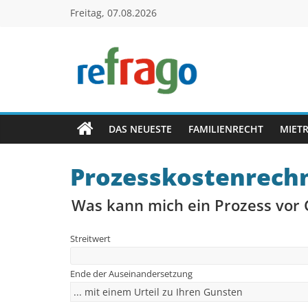
Zum
Freitag, 07.08.2026
Inhalt
springen
refrago
Rechtsfragen
online
DAS NEUESTE
FAMILIENRECHT
MIET
verständlich
erklärt
Prozesskostenrech
–
kostenlos
Was kann mich ein Prozess vor 
Streitwert
Ende der Auseinandersetzung