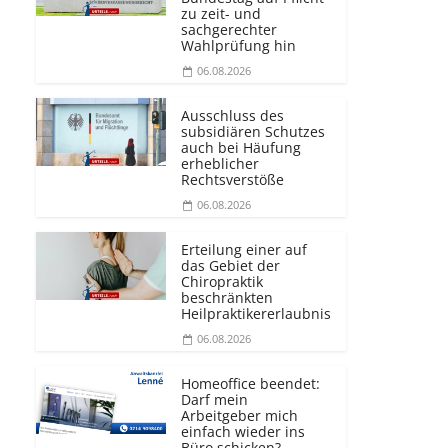
zu zeit- und
sachgerechter
Wahlprüfung hin
06.08.2026
Ausschluss des
subsidiären Schutzes
auch bei Häufung
erheblicher
Rechtsverstöße
06.08.2026
Erteilung einer auf
das Gebiet der
Chiropraktik
beschränkten
Heilprakti­kererlaubnis
06.08.2026
Homeoffice beendet:
Darf mein
Arbeitgeber mich
einfach wieder ins
Büro schicken?