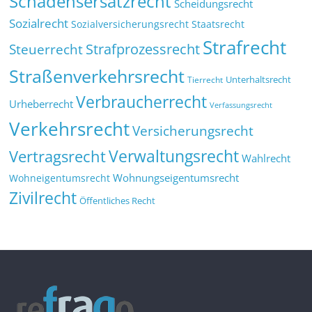
Schadensersatzrecht
Scheidungsrecht
Sozialrecht
Sozialversicherungsrecht
Staatsrecht
Strafrecht
Strafprozessrecht
Steuerrecht
Straßenverkehrsrecht
Tierrecht
Unterhaltsrecht
Verbraucherrecht
Urheberrecht
Verfassungsrecht
Verkehrsrecht
Versicherungsrecht
Verwaltungsrecht
Vertragsrecht
Wahlrecht
Wohnungseigentumsrecht
Wohneigentumsrecht
Zivilrecht
Öffentliches Recht