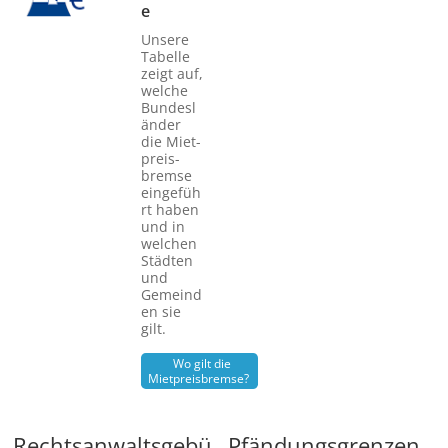
e
Unsere
Tabelle
zeigt auf,
welche
Bundesl
änder
die Miet­
preis­
bremse
eingefüh
rt haben
und in
welchen
Städten
und
Gemeind
en sie
gilt.
Wo gilt die
Mietpreisbremse?
Rechtsanwaltsgebü
Pfändungsgrenzen