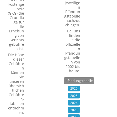
jeweilige
kostenge
n
setz
Pfändun
(GKG) die
gstabelle
Grundla
nachzus
ge für
chlagen.
die
Erhebun
Bei uns
g von
finden
Gerichts
Sie die
gebühre
offizielle
n ist.
n
Pfändun
Die Höhe
gstabelle
dieser
n von
Gebühre
2002 bis
n
heute.
können
Sie
Pfändungstabelle
unseren
übersich
2026
tlichen
Gebühre
2025
n­
2024
tabellen
entnehm
2023
en.