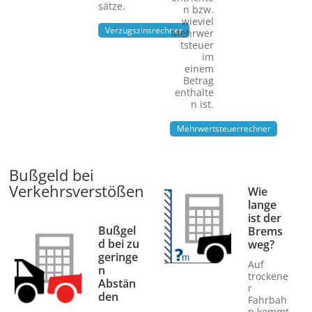
sätze.
n bzw.
wieviel
Verzugszinsrechner
Mehrwer
tsteuer
im
einem
Betrag
enthalte
n ist.
Mehrwertsteuerrechner
Bußgeld bei
Verkehrsverstößen
Wie
lange
ist der
Bußgel
Brems
d bei zu
weg?
geringe
Auf
n
trockene
Abstän
r
den
Fahrbah
n kommt