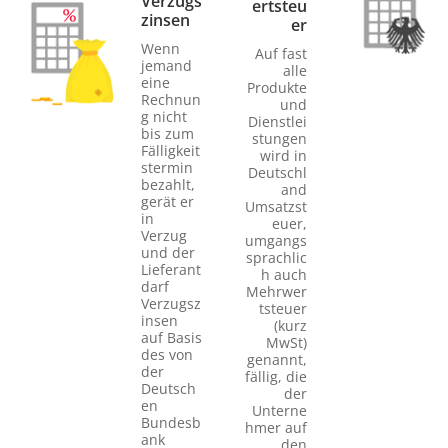
Verzugs
ertsteu
zinsen
er
Wenn
Auf fast
jemand
alle
eine
Produkte
Rechnun
und
g nicht
Dienstlei
bis zum
stungen
Fälligkeit
wird in
stermin
Deutschl
bezahlt,
and
gerät er
Umsatzst
in
euer,
Verzug
umgangs
und der
sprachlic
Lieferant
h auch
darf
Mehrwer
Verzugsz
tsteuer
insen
(kurz
auf Basis
MwSt)
des von
genannt,
der
fällig, die
Deutsch
der
en
Unterne
Bundesb
hmer auf
ank
den