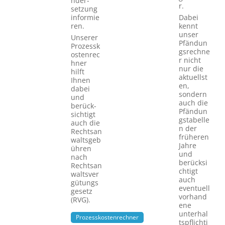
nder­
r.
setzung
informie
Dabei
ren.
kennt
unser
Unserer
Pfändun
Prozessk
gsrechne
ostenrec
r nicht
hner
nur die
hilft
aktuellst
Ihnen
en,
dabei
sondern
und
auch die
berück­
Pfändun
sichtigt
gstabelle
auch die
n der
Rechtsan
früheren
waltsgeb
Jahre
ühren
und
nach
berücksi
Rechtsan
chtigt
waltsver
auch
gütungs
eventuell
gesetz
vorhand
(RVG).
ene
unterhal
Prozesskostenrechner
tspflichti