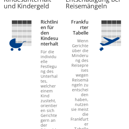
und Kindergeld
Reisemängeln
Richtlini
Frankfu
en für
rter
den
Tabelle
Kindesu
Wenn
nterhalt
Gerichte
über die
Für die
Minderu
individu
ng des
elle
Reisepre
Festlegu
ises
ng des
wegen
Unterhal
Reisemä
tes,
ngeln zu
welcher
entschei
einem
den
Kind
haben,
zusteht,
nutzen
orientier
sie meist
en sich
die
Gerichte
Frankfurt
gern an
er
der
Tabelle