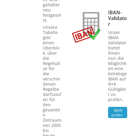
gehälter
neu
IBAN-
festgeset
Validato
zt.
r
Unsere
Tabelle
Unser
gibt
IBAN-
einen
Validator
Überblic
bietet
k, über
Ihnen
die
nun die
Regelsät
Möglichk
ze für
eit eine
die
beliebige
verschie
IBAN auf
denen
Ihre
Regelbe
Gültigkei
darfsstuf
t zu
en für
prüfen.
den
gesamte
IBAN
n
prüfen
Zeitraum
von 2005
bis
heute