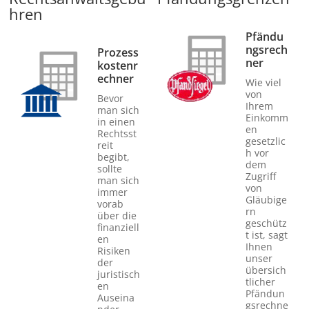
hren
Pfändu
ngsrech
Prozess
ner
kostenr
echner
Wie viel
von
Bevor
Ihrem
man sich
Einkomm
in einen
en
Rechtsst
gesetzlic
reit
h vor
begibt,
dem
sollte
Zugriff
man sich
von
immer
Gläubige
vorab
rn
über die
geschütz
finanziell
t ist, sagt
en
Ihnen
Risiken
unser
der
übersich
juristisch
tlicher
en
Pfändun
Auseina
gsrechne