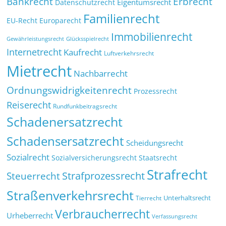
Bankrecht
Erbrecht
Eigentumsrecht
Datenschutzrecht
Familienrecht
EU-Recht
Europarecht
Immobilienrecht
Glücksspielrecht
Gewährleistungsrecht
Internetrecht
Kaufrecht
Luftverkehrsrecht
Mietrecht
Nachbarrecht
Ordnungswidrigkeitenrecht
Prozessrecht
Reiserecht
Rundfunkbeitragsrecht
Schadenersatzrecht
Schadensersatzrecht
Scheidungsrecht
Sozialrecht
Sozialversicherungsrecht
Staatsrecht
Strafrecht
Strafprozessrecht
Steuerrecht
Straßenverkehrsrecht
Tierrecht
Unterhaltsrecht
Verbraucherrecht
Urheberrecht
Verfassungsrecht