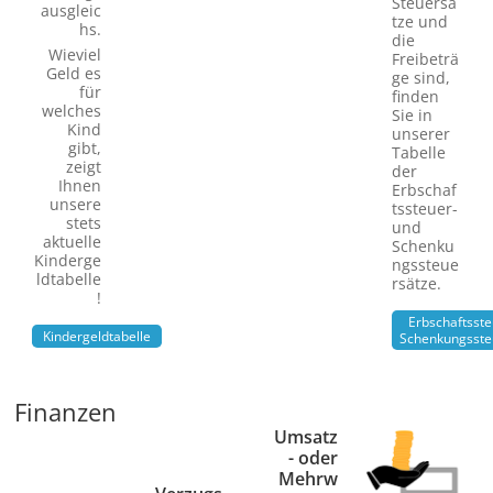
Steuersä
ausgleic
tze und
hs.
die
Wieviel
Freibeträ
Geld es
ge sind,
für
finden
welches
Sie in
Kind
unserer
gibt,
Tabelle
zeigt
der
Ihnen
Erbschaf
unsere
tssteuer-
stets
und
aktuelle
Schenku
Kinderge
ngssteue
ldtabelle
rsätze.
!
Erbschaftsste
Kindergeldtabelle
Schenkungsste
Finanzen
Umsatz
- oder
Mehrw