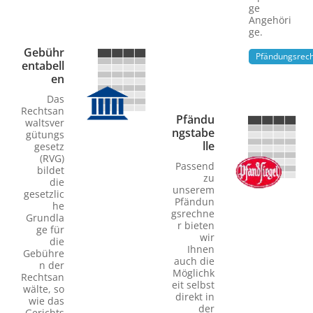
ge
Angehöri
ge.
Gebühr
Pfändungsrec
entabell
en
Das
Rechtsan
Pfändu
waltsver
ngstabe
gütungs
lle
gesetz
(RVG)
Passend
bildet
zu
die
unserem
gesetzlic
Pfändun
he
gsrechne
Grundla
r bieten
ge für
wir
die
Ihnen
Gebühre
auch die
n der
Möglichk
Rechtsan
eit selbst
wälte, so
direkt in
wie das
der
Gerichts