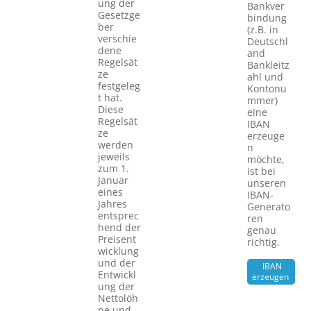
ung der
Bankver
Gesetzge
bindung
ber
(z.B. in
verschie
Deutschl
dene
and
Regelsät
Bankleitz
ze
ahl und
festgeleg
Kontonu
t hat.
mmer)
Diese
eine
Regelsät
IBAN
ze
erzeuge
werden
n
jeweils
möchte,
zum 1.
ist bei
Januar
unseren
eines
IBAN-
Jahres
Generato
entsprec
ren
hend der
genau
Preisent
richtig.
wicklung
und der
IBAN
Entwickl
erzeugen
ung der
Nettolöh
ne und -