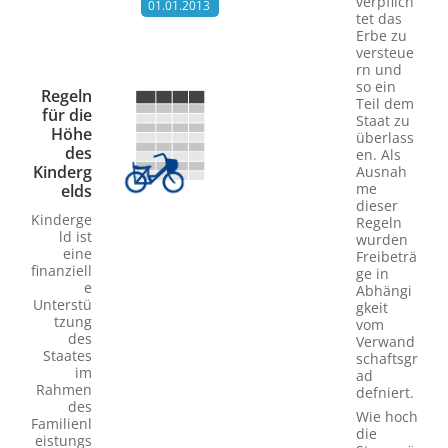
verpflich
01.01.2013
tet das
Erbe zu
versteue
rn und
so ein
Regeln
Teil dem
für die
Staat zu
Höhe
überlass
des
en. Als
Kinderg
Ausnah
me
elds
dieser
Kinderge
Regeln
ld ist
wurden
eine
Freibeträ
finanziell
ge in
e
Abhängi
Unterstü
gkeit
tzung
vom
des
Verwand
Staates
schaftsgr
im
ad
Rahmen
defniert.
des
Wie hoch
Familienl
die
eistungs