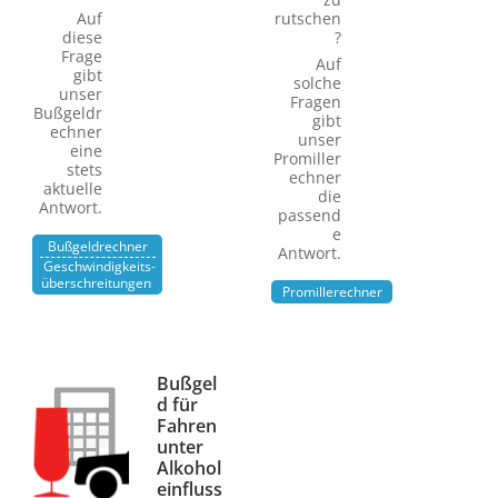
Auf
rutschen
diese
?
Frage
Auf
gibt
solche
unser
Fragen
Bußgeldr
gibt
echner
unser
eine
Promiller
stets
echner
aktuelle
die
Antwort.
passend
e
Bußgeldrechner
Antwort.
Geschwindigkeits­
überschreitungen
Promillerechner
Bußgel
d für
Fahren
unter
Alkohol
einfluss