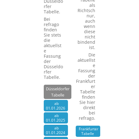
Düsseldo
als
rfer
Richtsch
Tabelle.
nur,
Bei
auch
refrago
wenn
finden
diese
Sie stets
nicht
die
bindend
aktuellst
ist.
e
Die
Fassung
aktuellst
der
e
Düsseldo
Fassung
rfer
der
Tabelle.
Frankfurt
er
Düsseldorfer
Tabelle
Tabelle
finden
Sie hier
ab
direkt
01.01.2026
bei
ab
refrago.
01.01.2025
ab
Frankfurter
01.01.2024
Tabelle