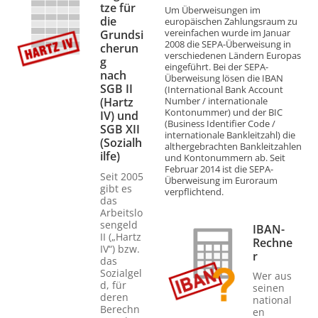
tze für
Um Überweisungen im
die
europäischen Zahlungsraum zu
vereinfachen wurde im Januar
Grundsi
2008 die SEPA-Überweisung in
cherun
verschiedenen Ländern Europas
g
eingeführt. Bei der SEPA-
nach
Überweisung lösen die IBAN
SGB II
(International Bank Account
(Hartz
Number / internationale
Kontonummer) und der BIC
IV) und
(Business Identifier Code /
SGB XII
internationale Bankleitzahl) die
(Sozialh
althergebrachten Bankleitzahlen
ilfe)
und Kontonummern ab. Seit
Februar 2014 ist die SEPA-
Seit 2005
Überweisung im Euroraum
gibt es
verpflichtend.
das
Arbeitslo
sengeld
IBAN-
II („Hartz
Rechne
IV“) bzw.
r
das
Sozialgel
Wer aus
d, für
seinen
deren
national
Berechn
en