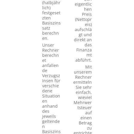
(halbjähr
eigentlic
lich)
hen
festgeset
Preis
zten
(Nettopr
Basiszins
eis)
satz
aufschlä
berechn
gt und
en.
direkt an
das
Unser
Finanza
Rechner
mt
berechn
abführt.
et
anfallen
Mit
de
unserem
Verzugsz
Rechner
insen für
ermitteln
verschie
Sie sehr
dene
einfach,
Situation
wieviel
en
Mehrwer
anhand
tsteuer
des
auf
jeweils
einen
geltende
Betrag
n
zu
Basiszins
entrichte