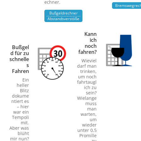
echner.
Bremswegrec
Bußgeldrechner
Abstandsverstöße
Kann
ich
noch
Bußgel
fahren?
d für zu
schnelle
Wieviel
s
darf man
Fahren
trinken,
um noch
Ein
fahrtaugl
heller
ich zu
Blitz
sein?
dokume
Wielange
ntiert es
muss
– hier
man
war ein
warten,
Tempoli
um
mit.
wieder
Aber was
unter 0,5
blüht
Promille
mir nun?
zu