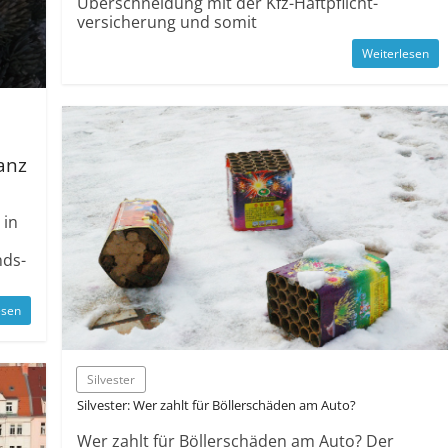
Über­schneidung mit der Kfz-Haftpflicht­
versicherung und somit
Weiterlesen
anz
 in
nds­
esen
Silvester
Silvester: Wer zahlt für Böllerschäden am Auto?
Wer zahlt für Böllerschäden am Auto? Der