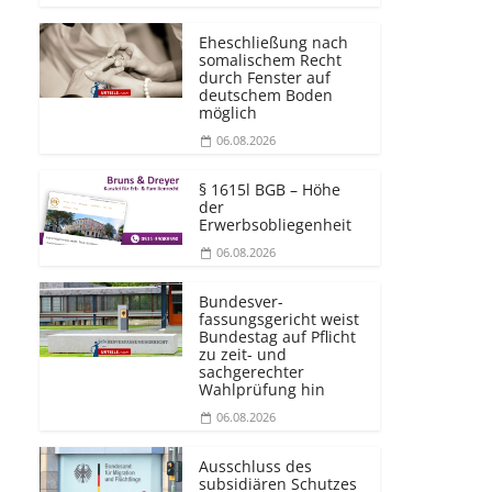
Eheschließung nach
somalischem Recht
durch Fenster auf
deutschem Boden
möglich
06.08.2026
§ 1615l BGB – Höhe
der
Erwerbsobliegenheit
06.08.2026
Bundesver­
fassungsgericht weist
Bundestag auf Pflicht
zu zeit- und
sachgerechter
Wahlprüfung hin
06.08.2026
Ausschluss des
subsidiären Schutzes