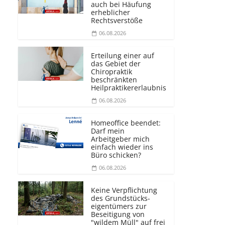
auch bei Häufung
erheblicher
Rechtsverstöße
06.08.2026
Erteilung einer auf
das Gebiet der
Chiropraktik
beschränkten
Heilprakti­kererlaubnis
06.08.2026
Homeoffice beendet:
Darf mein
Arbeitgeber mich
einfach wieder ins
Büro schicken?
06.08.2026
Keine Verpflichtung
des Grundstücks­
eigentümers zur
Beseitigung von
"wildem Müll" auf frei