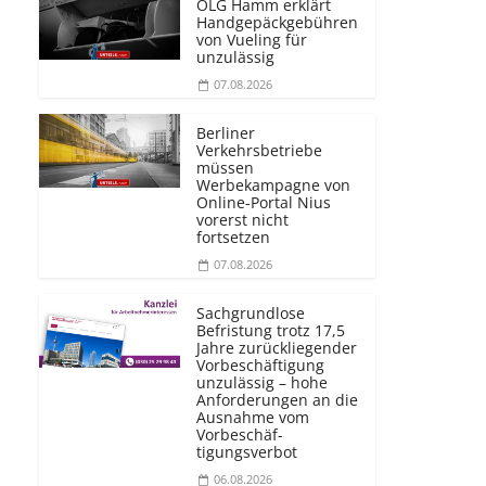
OLG Hamm erklärt
Handgepäckgebühren
von Vueling für
unzulässig
07.08.2026
Berliner
Verkehrsbetriebe
müssen
Werbekampagne von
Online-Portal Nius
vorerst nicht
fortsetzen
07.08.2026
Sachgrundlose
Befristung trotz 17,5
Jahre zurückliegender
Vorbeschäftigung
unzulässig – hohe
Anforderungen an die
Ausnahme vom
Vorbeschäf­
tigungsverbot
06.08.2026