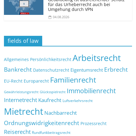
für das Urheberrecht auch bei
Umgehung durch VPN
04.08.2026
fields of law
Arbeitsrecht
Allgemeines Persönlichkeitsrecht
Bankrecht
Erbrecht
Eigentumsrecht
Datenschutzrecht
Familienrecht
EU-Recht
Europarecht
Immobilienrecht
Glücksspielrecht
Gewährleistungsrecht
Internetrecht
Kaufrecht
Luftverkehrsrecht
Mietrecht
Nachbarrecht
Ordnungswidrigkeitenrecht
Prozessrecht
Reiserecht
Rundfunkbeitragsrecht