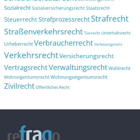
Sozialrecht
Sozialversicherungsrecht
Staatsrecht
Strafrecht
Strafprozessrecht
Steuerrecht
Straßenverkehrsrecht
Tierrecht
Unterhaltsrecht
Verbraucherrecht
Urheberrecht
Verfassungsrecht
Verkehrsrecht
Versicherungsrecht
Verwaltungsrecht
Vertragsrecht
Wahlrecht
Wohnungseigentumsrecht
Wohneigentumsrecht
Zivilrecht
Öffentliches Recht