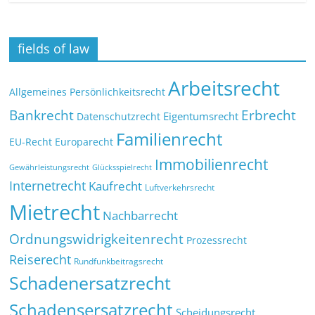
fields of law
Arbeitsrecht
Allgemeines Persönlichkeitsrecht
Bankrecht
Erbrecht
Eigentumsrecht
Datenschutzrecht
Familienrecht
EU-Recht
Europarecht
Immobilienrecht
Glücksspielrecht
Gewährleistungsrecht
Internetrecht
Kaufrecht
Luftverkehrsrecht
Mietrecht
Nachbarrecht
Ordnungswidrigkeitenrecht
Prozessrecht
Reiserecht
Rundfunkbeitragsrecht
Schadenersatzrecht
Schadensersatzrecht
Scheidungsrecht