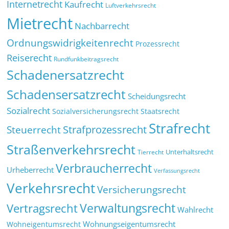
Internetrecht
Kaufrecht
Luftverkehrsrecht
Mietrecht
Nachbarrecht
Ordnungswidrigkeitenrecht
Prozessrecht
Reiserecht
Rundfunkbeitragsrecht
Schadenersatzrecht
Schadensersatzrecht
Scheidungsrecht
Sozialrecht
Sozialversicherungsrecht
Staatsrecht
Strafrecht
Strafprozessrecht
Steuerrecht
Straßenverkehrsrecht
Tierrecht
Unterhaltsrecht
Verbraucherrecht
Urheberrecht
Verfassungsrecht
Verkehrsrecht
Versicherungsrecht
Verwaltungsrecht
Vertragsrecht
Wahlrecht
Wohnungseigentumsrecht
Wohneigentumsrecht