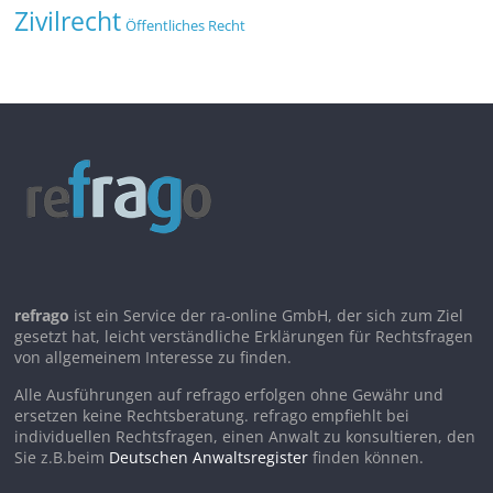
Zivilrecht
Öffentliches Recht
refrago
ist ein Service der ra-online GmbH, der sich zum Ziel
gesetzt hat, leicht verständliche Erklärungen für Rechtsfragen
von allgemeinem Interesse zu finden.
Alle Ausführungen auf refrago erfolgen ohne Gewähr und
ersetzen keine Rechtsberatung. refrago empfiehlt bei
individuellen Rechtsfragen, einen Anwalt zu konsultieren, den
Sie z.B.beim
Deutschen Anwaltsregister
finden können.