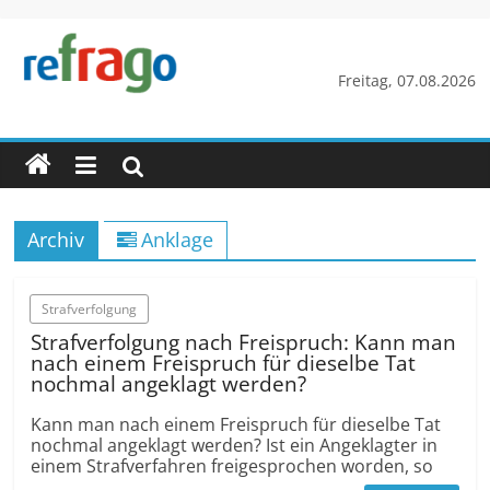
Zum
Inhalt
springen
refrago
Freitag, 07.08.2026
Rechtsfragen
online
verständlich
erklärt
Archiv
Anklage
–
kostenlos
Strafverfolgung
Straf­verfolgung nach Freispruch: Kann man
nach einem Freispruch für dieselbe Tat
nochmal angeklagt werden?
Kann man nach einem Freispruch für dieselbe Tat
nochmal angeklagt werden? Ist ein Angeklagter in
einem Straf­verfahren freigesprochen worden, so