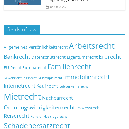
04.08.2026
fields of law
Arbeitsrecht
Allgemeines Persönlichkeitsrecht
Bankrecht
Erbrecht
Eigentumsrecht
Datenschutzrecht
Familienrecht
EU-Recht
Europarecht
Immobilienrecht
Glücksspielrecht
Gewährleistungsrecht
Internetrecht
Kaufrecht
Luftverkehrsrecht
Mietrecht
Nachbarrecht
Ordnungswidrigkeitenrecht
Prozessrecht
Reiserecht
Rundfunkbeitragsrecht
Schadenersatzrecht