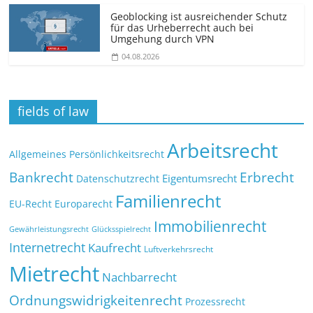
Geoblocking ist ausreichender Schutz
für das Urheberrecht auch bei
Umgehung durch VPN
04.08.2026
fields of law
Arbeitsrecht
Allgemeines Persönlichkeitsrecht
Bankrecht
Erbrecht
Eigentumsrecht
Datenschutzrecht
Familienrecht
EU-Recht
Europarecht
Immobilienrecht
Glücksspielrecht
Gewährleistungsrecht
Internetrecht
Kaufrecht
Luftverkehrsrecht
Mietrecht
Nachbarrecht
Ordnungswidrigkeitenrecht
Prozessrecht