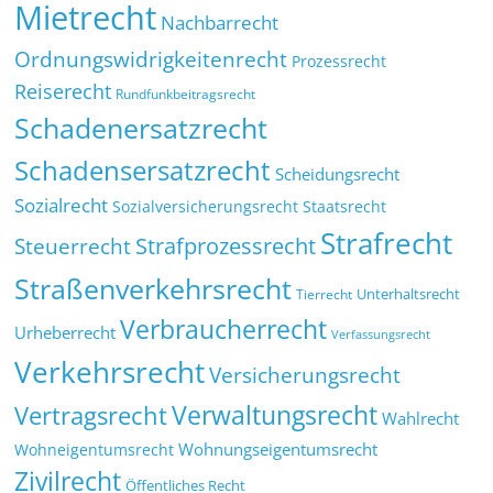
Mietrecht
Nachbarrecht
Ordnungswidrigkeitenrecht
Prozessrecht
Reiserecht
Rundfunkbeitragsrecht
Schadenersatzrecht
Schadensersatzrecht
Scheidungsrecht
Sozialrecht
Sozialversicherungsrecht
Staatsrecht
Strafrecht
Strafprozessrecht
Steuerrecht
Straßenverkehrsrecht
Tierrecht
Unterhaltsrecht
Verbraucherrecht
Urheberrecht
Verfassungsrecht
Verkehrsrecht
Versicherungsrecht
Verwaltungsrecht
Vertragsrecht
Wahlrecht
Wohnungseigentumsrecht
Wohneigentumsrecht
Zivilrecht
Öffentliches Recht