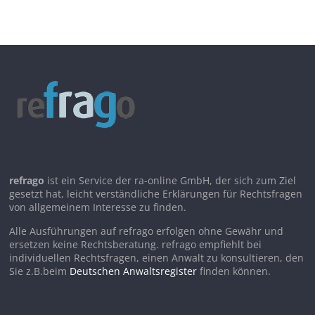
refrago
ist ein Service der ra-online GmbH, der sich zum Ziel
gesetzt hat, leicht verständliche Erklärungen für Rechtsfragen
von allgemeinem Interesse zu finden.
Alle Ausführungen auf refrago erfolgen ohne Gewähr und
ersetzen keine Rechtsberatung. refrago empfiehlt bei
individuellen Rechtsfragen, einen Anwalt zu konsultieren, den
Sie z.B.beim
Deutschen Anwaltsregister
finden können.