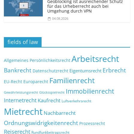
Geoblocking ist ausreichender Schutz
für das Urheberrecht auch bei
Umgehung durch VPN
04.08.2026
fields of law
Arbeitsrecht
Allgemeines Persönlichkeitsrecht
Bankrecht
Erbrecht
Eigentumsrecht
Datenschutzrecht
Familienrecht
EU-Recht
Europarecht
Immobilienrecht
Glücksspielrecht
Gewährleistungsrecht
Internetrecht
Kaufrecht
Luftverkehrsrecht
Mietrecht
Nachbarrecht
Ordnungswidrigkeitenrecht
Prozessrecht
Reiserecht
Rundfunkbeitragsrecht