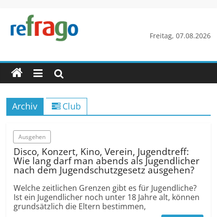
Zum
Inhalt
springen
refrago
Freitag, 07.08.2026
Rechtsfragen
online
verständlich
erklärt
Archiv
Club
–
kostenlos
Ausgehen
Disco, Konzert, Kino, Verein, Jugendtreff:
Wie lang darf man abends als Jugendlicher
nach dem Jugendschutzgesetz ausgehen?
Welche zeitlichen Grenzen gibt es für Jugendliche?
Ist ein Jugendlicher noch unter 18 Jahre alt, können
grundsätzlich die Eltern bestimmen,