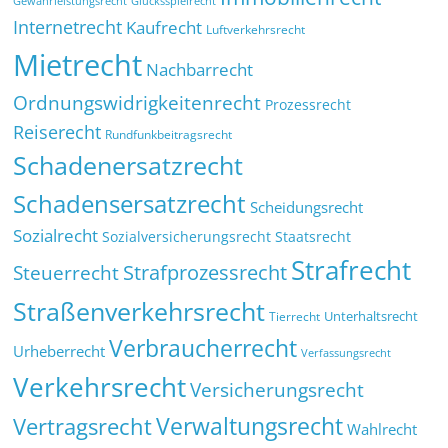
Glücksspielrecht
Gewährleistungsrecht
Internetrecht
Kaufrecht
Luftverkehrsrecht
Mietrecht
Nachbarrecht
Ordnungswidrigkeitenrecht
Prozessrecht
Reiserecht
Rundfunkbeitragsrecht
Schadenersatzrecht
Schadensersatzrecht
Scheidungsrecht
Sozialrecht
Sozialversicherungsrecht
Staatsrecht
Strafrecht
Strafprozessrecht
Steuerrecht
Straßenverkehrsrecht
Tierrecht
Unterhaltsrecht
Verbraucherrecht
Urheberrecht
Verfassungsrecht
Verkehrsrecht
Versicherungsrecht
Verwaltungsrecht
Vertragsrecht
Wahlrecht