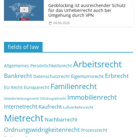
Geoblocking ist ausreichender Schutz
für das Urheberrecht auch bei
Umgehung durch VPN
04.08.2026
fields of law
Arbeitsrecht
Allgemeines Persönlichkeitsrecht
Bankrecht
Erbrecht
Eigentumsrecht
Datenschutzrecht
Familienrecht
EU-Recht
Europarecht
Immobilienrecht
Glücksspielrecht
Gewährleistungsrecht
Internetrecht
Kaufrecht
Luftverkehrsrecht
Mietrecht
Nachbarrecht
Ordnungswidrigkeitenrecht
Prozessrecht