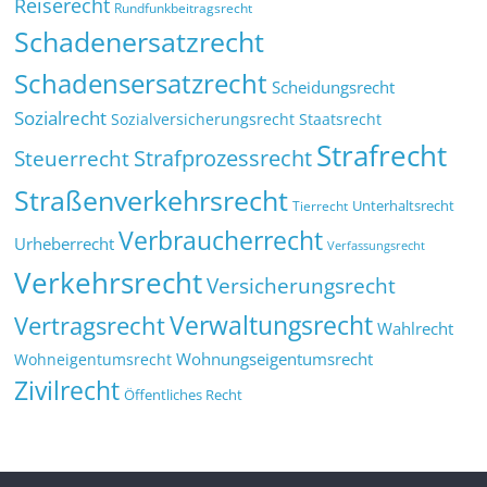
Reiserecht
Rundfunkbeitragsrecht
Schadenersatzrecht
Schadensersatzrecht
Scheidungsrecht
Sozialrecht
Sozialversicherungsrecht
Staatsrecht
Strafrecht
Strafprozessrecht
Steuerrecht
Straßenverkehrsrecht
Tierrecht
Unterhaltsrecht
Verbraucherrecht
Urheberrecht
Verfassungsrecht
Verkehrsrecht
Versicherungsrecht
Verwaltungsrecht
Vertragsrecht
Wahlrecht
Wohnungseigentumsrecht
Wohneigentumsrecht
Zivilrecht
Öffentliches Recht