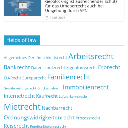
Geoblocking ist ausreichender Schutz
für das Urheberrecht auch bei
Umgehung durch VPN
04.08.2026
fields of law
Arbeitsrecht
Allgemeines Persönlichkeitsrecht
Bankrecht
Erbrecht
Eigentumsrecht
Datenschutzrecht
Familienrecht
EU-Recht
Europarecht
Immobilienrecht
Glücksspielrecht
Gewährleistungsrecht
Internetrecht
Kaufrecht
Luftverkehrsrecht
Mietrecht
Nachbarrecht
Ordnungswidrigkeitenrecht
Prozessrecht
Reiserecht
Rundfunkbeitragsrecht