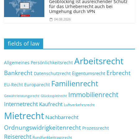
Geoblocking ist ausreichender Schutz
für das Urheberrecht auch bei
Umgehung durch VPN
04.08.2026
fields of law
Arbeitsrecht
Allgemeines Persönlichkeitsrecht
Bankrecht
Erbrecht
Eigentumsrecht
Datenschutzrecht
Familienrecht
EU-Recht
Europarecht
Immobilienrecht
Glücksspielrecht
Gewährleistungsrecht
Internetrecht
Kaufrecht
Luftverkehrsrecht
Mietrecht
Nachbarrecht
Ordnungswidrigkeitenrecht
Prozessrecht
Reiserecht
Rundfunkbeitragsrecht