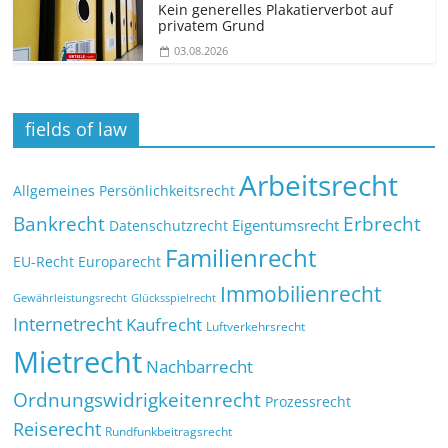
Kein generelles Plakatierverbot auf
privatem Grund
03.08.2026
fields of law
Arbeitsrecht
Allgemeines Persönlichkeitsrecht
Bankrecht
Erbrecht
Eigentumsrecht
Datenschutzrecht
Familienrecht
EU-Recht
Europarecht
Immobilienrecht
Glücksspielrecht
Gewährleistungsrecht
Internetrecht
Kaufrecht
Luftverkehrsrecht
Mietrecht
Nachbarrecht
Ordnungswidrigkeitenrecht
Prozessrecht
Reiserecht
Rundfunkbeitragsrecht