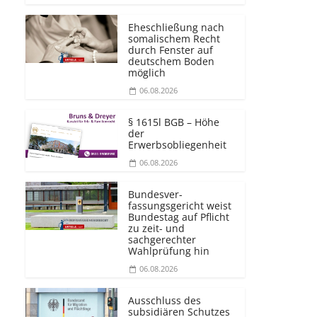
Eheschließung nach
somalischem Recht
durch Fenster auf
deutschem Boden
möglich
06.08.2026
§ 1615l BGB – Höhe
der
Erwerbsobliegenheit
06.08.2026
Bundesver­
fassungsgericht weist
Bundestag auf Pflicht
zu zeit- und
sachgerechter
Wahlprüfung hin
06.08.2026
Ausschluss des
subsidiären Schutzes