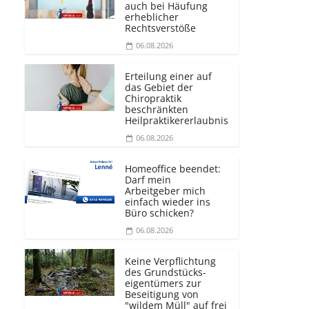
auch bei Häufung
erheblicher
Rechtsverstöße
06.08.2026
Erteilung einer auf
das Gebiet der
Chiropraktik
beschränkten
Heilprakti­kererlaubnis
06.08.2026
Homeoffice beendet:
Darf mein
Arbeitgeber mich
einfach wieder ins
Büro schicken?
06.08.2026
Keine Verpflichtung
des Grundstücks­
eigentümers zur
Beseitigung von
"wildem Müll" auf frei