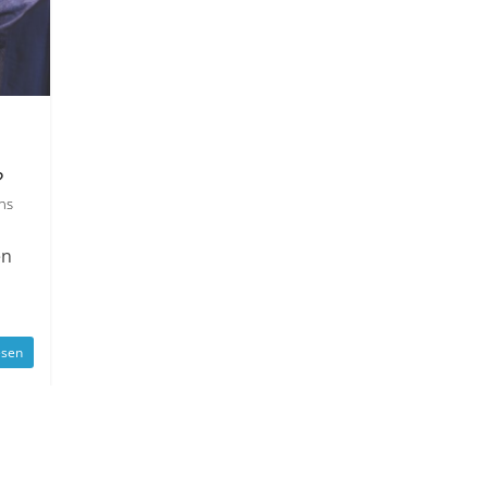
?
ens
en
esen