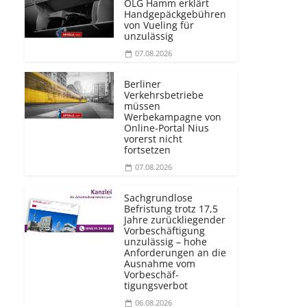
OLG Hamm erklärt
Handgepäckgebühren
von Vueling für
unzulässig
07.08.2026
Berliner
Verkehrsbetriebe
müssen
Werbekampagne von
Online-Portal Nius
vorerst nicht
fortsetzen
07.08.2026
Sachgrundlose
Befristung trotz 17,5
Jahre zurückliegender
Vorbeschäftigung
unzulässig – hohe
Anforderungen an die
Ausnahme vom
Vorbeschäf­
tigungsverbot
06.08.2026