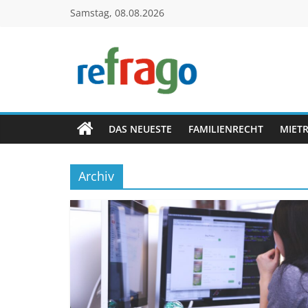
Zum
Samstag, 08.08.2026
Inhalt
springen
refrago
Rechtsfragen
online
DAS NEUESTE
FAMILIENRECHT
MIET
verständlich
erklärt
Archiv
–
kostenlos