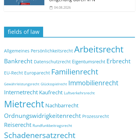
04.08.2026
fields of law
Arbeitsrecht
Allgemeines Persönlichkeitsrecht
Bankrecht
Erbrecht
Eigentumsrecht
Datenschutzrecht
Familienrecht
EU-Recht
Europarecht
Immobilienrecht
Glücksspielrecht
Gewährleistungsrecht
Internetrecht
Kaufrecht
Luftverkehrsrecht
Mietrecht
Nachbarrecht
Ordnungswidrigkeitenrecht
Prozessrecht
Reiserecht
Rundfunkbeitragsrecht
Schadenersatzrecht