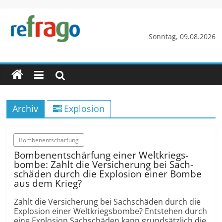
Zum
Inhalt
springen
refrago
Sonntag, 09.08.2026
Rechtsfragen
online
verständlich
erklärt
Archiv
Explosion
–
kostenlos
Bomben­ent­schärfung
Bomben­ent­schärfung einer Weltkriegs­
bombe: Zahlt die Versicherung bei Sach­
schäden durch die Explosion einer Bombe
aus dem Krieg?
Zahlt die Versicherung bei Sach­schäden durch die
Explosion einer Weltkriegs­bombe? Entstehen durch
eine Explosion Sach­schäden kann grund­sätzlich die