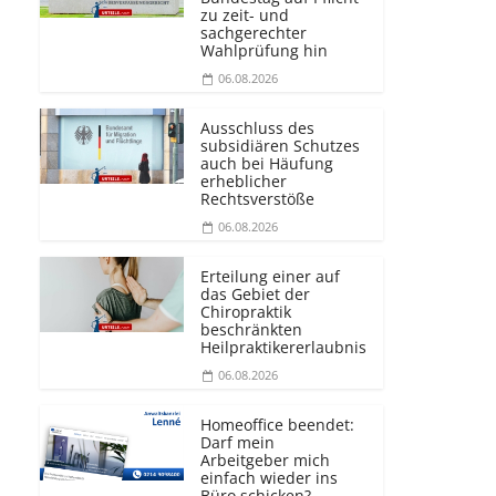
zu zeit- und
sachgerechter
Wahlprüfung hin
06.08.2026
Ausschluss des
subsidiären Schutzes
auch bei Häufung
erheblicher
Rechtsverstöße
06.08.2026
Erteilung einer auf
das Gebiet der
Chiropraktik
beschränkten
Heilprakti­kererlaubnis
06.08.2026
Homeoffice beendet:
Darf mein
Arbeitgeber mich
einfach wieder ins
Büro schicken?