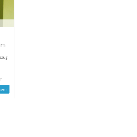
em
uszug
r
t
esen