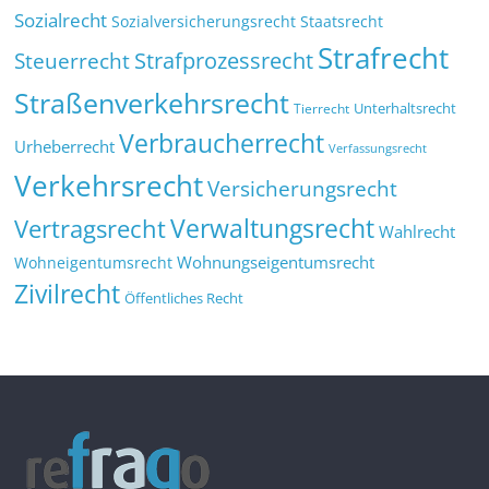
Sozialrecht
Sozialversicherungsrecht
Staatsrecht
Strafrecht
Strafprozessrecht
Steuerrecht
Straßenverkehrsrecht
Tierrecht
Unterhaltsrecht
Verbraucherrecht
Urheberrecht
Verfassungsrecht
Verkehrsrecht
Versicherungsrecht
Verwaltungsrecht
Vertragsrecht
Wahlrecht
Wohnungseigentumsrecht
Wohneigentumsrecht
Zivilrecht
Öffentliches Recht