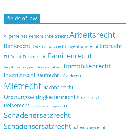
fields of law
Arbeitsrecht
Allgemeines Persönlichkeitsrecht
Bankrecht
Erbrecht
Eigentumsrecht
Datenschutzrecht
Familienrecht
EU-Recht
Europarecht
Immobilienrecht
Glücksspielrecht
Gewährleistungsrecht
Internetrecht
Kaufrecht
Luftverkehrsrecht
Mietrecht
Nachbarrecht
Ordnungswidrigkeitenrecht
Prozessrecht
Reiserecht
Rundfunkbeitragsrecht
Schadenersatzrecht
Schadensersatzrecht
Scheidungsrecht