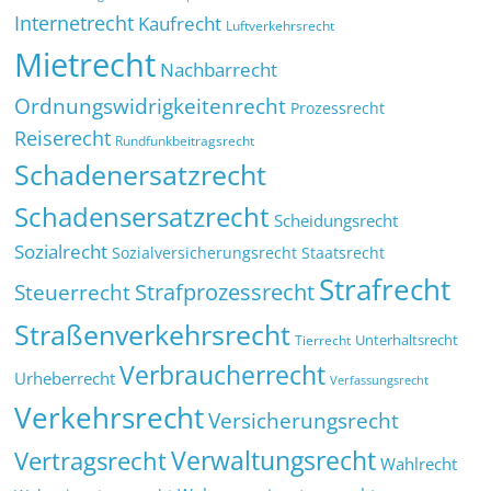
Internetrecht
Kaufrecht
Luftverkehrsrecht
Mietrecht
Nachbarrecht
Ordnungswidrigkeitenrecht
Prozessrecht
Reiserecht
Rundfunkbeitragsrecht
Schadenersatzrecht
Schadensersatzrecht
Scheidungsrecht
Sozialrecht
Sozialversicherungsrecht
Staatsrecht
Strafrecht
Strafprozessrecht
Steuerrecht
Straßenverkehrsrecht
Tierrecht
Unterhaltsrecht
Verbraucherrecht
Urheberrecht
Verfassungsrecht
Verkehrsrecht
Versicherungsrecht
Verwaltungsrecht
Vertragsrecht
Wahlrecht