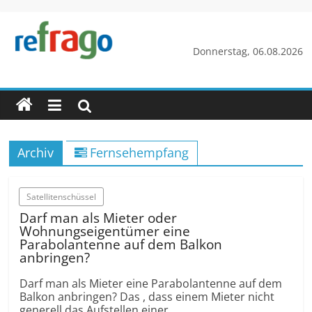
Zum
Inhalt
springen
refrago
Donnerstag, 06.08.2026
Rechtsfragen
online
verständlich
erklärt
Archiv
Fernsehempfang
–
kostenlos
Satellitenschüssel
Darf man als Mieter oder
Wohnungseigentümer eine
Parabolantenne auf dem Balkon
anbringen?
Darf man als Mieter eine Parabolantenne auf dem
Balkon anbringen? Das , dass einem Mieter nicht
generell das Aufstellen einer