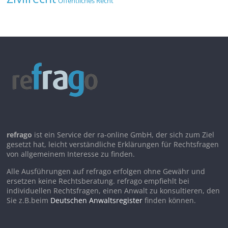
Öffentliches Recht
refrago
ist ein Service der ra-online GmbH, der sich zum Ziel
gesetzt hat, leicht verständliche Erklärungen für Rechtsfragen
von allgemeinem Interesse zu finden.
Alle Ausführungen auf refrago erfolgen ohne Gewähr und
ersetzen keine Rechtsberatung. refrago empfiehlt bei
individuellen Rechtsfragen, einen Anwalt zu konsultieren, den
Sie z.B.beim
Deutschen Anwaltsregister
finden können.