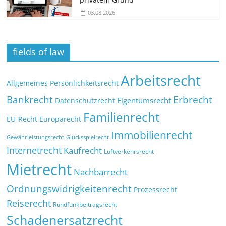
03.08.2026
fields of law
Arbeitsrecht
Allgemeines Persönlichkeitsrecht
Bankrecht
Erbrecht
Eigentumsrecht
Datenschutzrecht
Familienrecht
EU-Recht
Europarecht
Immobilienrecht
Glücksspielrecht
Gewährleistungsrecht
Internetrecht
Kaufrecht
Luftverkehrsrecht
Mietrecht
Nachbarrecht
Ordnungswidrigkeitenrecht
Prozessrecht
Reiserecht
Rundfunkbeitragsrecht
Schadenersatzrecht