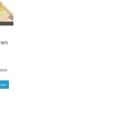
ren
Denn
esen