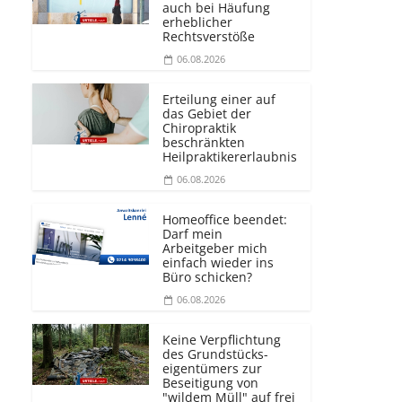
auch bei Häufung
erheblicher
Rechtsverstöße
06.08.2026
Erteilung einer auf
das Gebiet der
Chiropraktik
beschränkten
Heilprakti­kererlaubnis
06.08.2026
Homeoffice beendet:
Darf mein
Arbeitgeber mich
einfach wieder ins
Büro schicken?
06.08.2026
Keine Verpflichtung
des Grundstücks­
eigentümers zur
Beseitigung von
"wildem Müll" auf frei