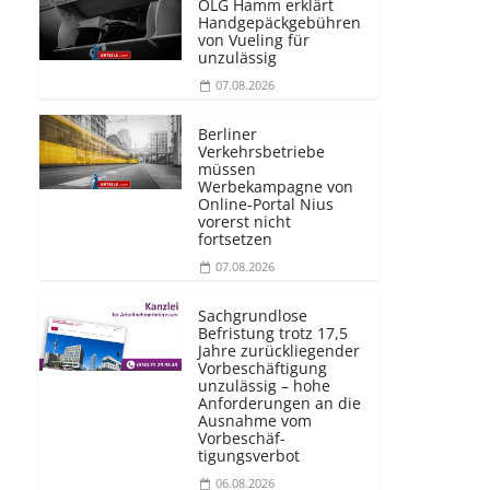
OLG Hamm erklärt
Handgepäckgebühren
von Vueling für
unzulässig
07.08.2026
Berliner
Verkehrsbetriebe
müssen
Werbekampagne von
Online-Portal Nius
vorerst nicht
fortsetzen
07.08.2026
Sachgrundlose
Befristung trotz 17,5
Jahre zurückliegender
Vorbeschäftigung
unzulässig – hohe
Anforderungen an die
Ausnahme vom
Vorbeschäf­
tigungsverbot
06.08.2026