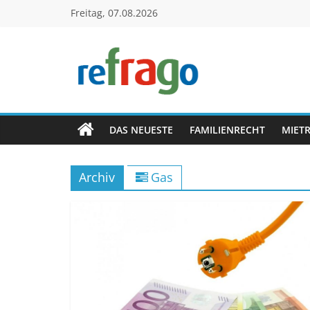
Zum
Freitag, 07.08.2026
Inhalt
springen
refrago
Rechtsfragen
online
DAS NEUESTE
FAMILIENRECHT
MIET
verständlich
erklärt
Archiv
Gas
–
kostenlos