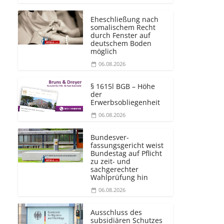
Eheschließung nach
somalischem Recht
durch Fenster auf
deutschem Boden
möglich
06.08.2026
§ 1615l BGB – Höhe
der
Erwerbsobliegenheit
06.08.2026
Bundesver­
fassungsgericht weist
Bundestag auf Pflicht
zu zeit- und
sachgerechter
Wahlprüfung hin
06.08.2026
Ausschluss des
subsidiären Schutzes