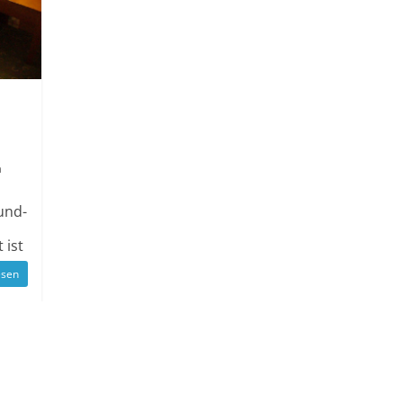
n
und­
 ist
esen