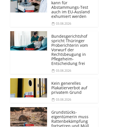
kann für
Abstammungs-Test
auch im EU-Ausland
exhumiert werden
03.08.2026
Bundesgerichtshof
spricht Thüringer
Proberichterin vom
Vorwurf der
Rechtsbeugung in
Pflegeheim-
Entscheidung frei
03.08.2026
Kein generelles
Plakatierverbot auf
privatem Grund
03.08.2026
Grundstücks­
eigentümerin muss
Rattenbekämpfung
fortsetzen und Müll