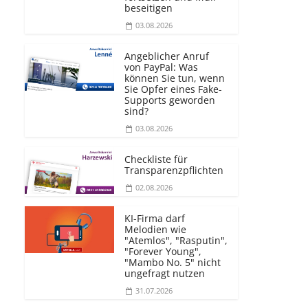
beseitigen
03.08.2026
Angeblicher Anruf
von PayPal: Was
können Sie tun, wenn
Sie Opfer eines Fake-
Supports geworden
sind?
03.08.2026
Checkliste für
Transparenz­pflichten
02.08.2026
KI-Firma darf
Melodien wie
"Atemlos", "Rasputin",
"Forever Young",
"Mambo No. 5" nicht
ungefragt nutzen
31.07.2026