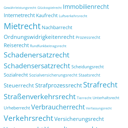
Immobilienrecht
Glücksspielrecht
Gewährleistungsrecht
Internetrecht
Kaufrecht
Luftverkehrsrecht
Mietrecht
Nachbarrecht
Ordnungswidrigkeitenrecht
Prozessrecht
Reiserecht
Rundfunkbeitragsrecht
Schadenersatzrecht
Schadensersatzrecht
Scheidungsrecht
Sozialrecht
Sozialversicherungsrecht
Staatsrecht
Strafrecht
Strafprozessrecht
Steuerrecht
Straßenverkehrsrecht
Tierrecht
Unterhaltsrecht
Verbraucherrecht
Urheberrecht
Verfassungsrecht
Verkehrsrecht
Versicherungsrecht