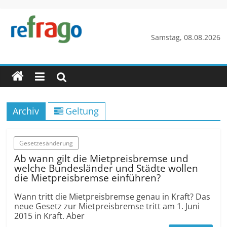
Zum
Inhalt
springen
refrago
Samstag, 08.08.2026
Rechtsfragen
online
verständlich
erklärt
Archiv
Geltung
–
kostenlos
Gesetzesänderung
Ab wann gilt die Mietpreisbremse und
welche Bundesländer und Städte wollen
die Mietpreisbremse einführen?
Wann tritt die Mietpreisbremse genau in Kraft? Das
neue Gesetz zur Mietpreisbremse tritt am 1. Juni
2015 in Kraft. Aber