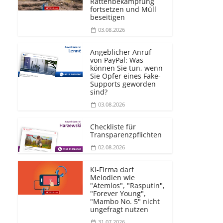
Rattenbekämpfung
fortsetzen und Müll
beseitigen
03.08.2026
Angeblicher Anruf
von PayPal: Was
können Sie tun, wenn
Sie Opfer eines Fake-
Supports geworden
sind?
03.08.2026
Checkliste für
Transparenz­pflichten
02.08.2026
KI-Firma darf
Melodien wie
"Atemlos", "Rasputin",
"Forever Young",
"Mambo No. 5" nicht
ungefragt nutzen
31.07.2026