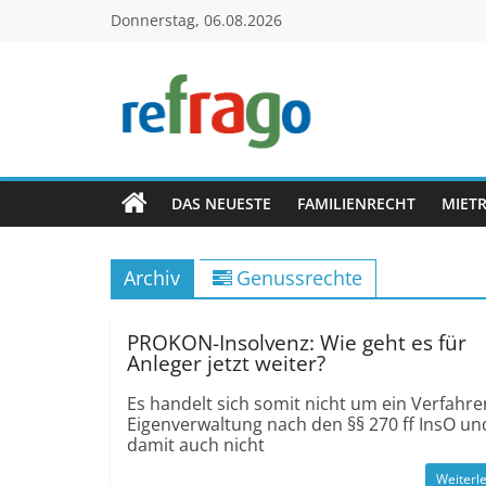
Zum
Donnerstag, 06.08.2026
Inhalt
springen
refrago
Rechtsfragen
online
DAS NEUESTE
FAMILIENRECHT
MIET
verständlich
erklärt
Archiv
Genussrechte
–
kostenlos
PROKON-Insolvenz: Wie geht es für
Anleger jetzt weiter?
Es handelt sich somit nicht um ein Verfahre
Eigenverwaltung nach den §§ 270 ff InsO un
damit auch nicht
Weiterl