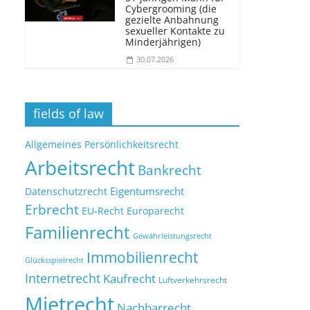
Cybergrooming (die
gezielte Anbahnung
sexueller Kontakte zu
Minderjährigen)
30.07.2026
fields of law
Allgemeines Persönlichkeitsrecht
Arbeitsrecht
Bankrecht
Eigentumsrecht
Datenschutzrecht
Erbrecht
EU-Recht
Europarecht
Familienrecht
Gewährleistungsrecht
Immobilienrecht
Glücksspielrecht
Internetrecht
Kaufrecht
Luftverkehrsrecht
Mietrecht
Nachbarrecht