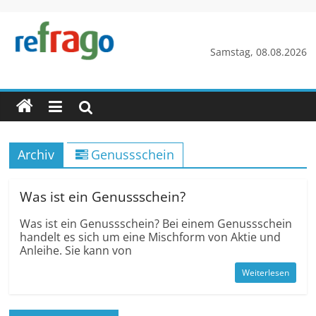
Zum
Inhalt
springen
refrago
Samstag, 08.08.2026
Rechtsfragen
online
verständlich
erklärt
Archiv
Genussschein
–
kostenlos
Was ist ein Genussschein?
Was ist ein Genussschein? Bei einem Genussschein
handelt es sich um eine Mischform von Aktie und
Anleihe. Sie kann von
Weiterlesen