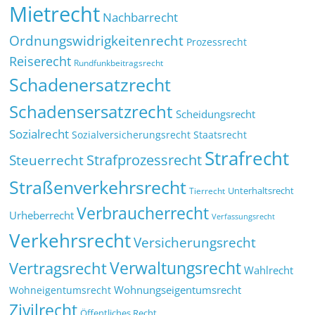
Mietrecht
Nachbarrecht
Ordnungswidrigkeitenrecht
Prozessrecht
Reiserecht
Rundfunkbeitragsrecht
Schadenersatzrecht
Schadensersatzrecht
Scheidungsrecht
Sozialrecht
Sozialversicherungsrecht
Staatsrecht
Strafrecht
Strafprozessrecht
Steuerrecht
Straßenverkehrsrecht
Tierrecht
Unterhaltsrecht
Verbraucherrecht
Urheberrecht
Verfassungsrecht
Verkehrsrecht
Versicherungsrecht
Verwaltungsrecht
Vertragsrecht
Wahlrecht
Wohnungseigentumsrecht
Wohneigentumsrecht
Zivilrecht
Öffentliches Recht