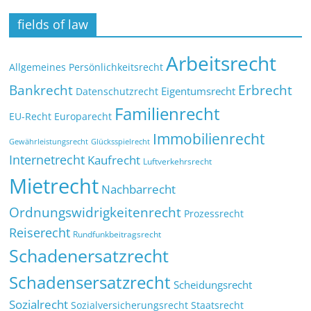
fields of law
Arbeitsrecht
Allgemeines Persönlichkeitsrecht
Bankrecht
Erbrecht
Eigentumsrecht
Datenschutzrecht
Familienrecht
EU-Recht
Europarecht
Immobilienrecht
Glücksspielrecht
Gewährleistungsrecht
Internetrecht
Kaufrecht
Luftverkehrsrecht
Mietrecht
Nachbarrecht
Ordnungswidrigkeitenrecht
Prozessrecht
Reiserecht
Rundfunkbeitragsrecht
Schadenersatzrecht
Schadensersatzrecht
Scheidungsrecht
Sozialrecht
Sozialversicherungsrecht
Staatsrecht