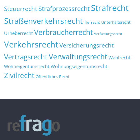
Strafrecht
Strafprozessrecht
Steuerrecht
Straßenverkehrsrecht
Tierrecht
Unterhaltsrecht
Verbraucherrecht
Urheberrecht
Verfassungsrecht
Verkehrsrecht
Versicherungsrecht
Verwaltungsrecht
Vertragsrecht
Wahlrecht
Wohnungseigentumsrecht
Wohneigentumsrecht
Zivilrecht
Öffentliches Recht