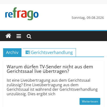
Zum
Inhalt
springen
refrago
Sonntag, 09.08.2026
Rechtsfragen
online
verständlich
erklärt
Archiv
Gerichtsverhandlung
–
kostenlos
Warum dürfen TV-Sender nicht aus dem
Gerichtssaal live übertragen?
Ist eine Liveübertragung aus dem Gerichtssaal
zulässig? Eine Liveübertragung aus dem
Gerichtssaal ist während der Gerichtsverhandlung
unzulässig. Dies ergibt sich
Weiterlesen