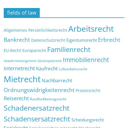
fields of law
Arbeitsrecht
Allgemeines Persönlichkeitsrecht
Bankrecht
Erbrecht
Eigentumsrecht
Datenschutzrecht
Familienrecht
EU-Recht
Europarecht
Immobilienrecht
Glücksspielrecht
Gewährleistungsrecht
Internetrecht
Kaufrecht
Luftverkehrsrecht
Mietrecht
Nachbarrecht
Ordnungswidrigkeitenrecht
Prozessrecht
Reiserecht
Rundfunkbeitragsrecht
Schadenersatzrecht
Schadensersatzrecht
Scheidungsrecht
Sozialrecht