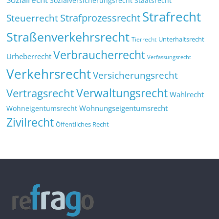
Sozialversicherungsrecht
Staatsrecht
Strafrecht
Strafprozessrecht
Steuerrecht
Straßenverkehrsrecht
Tierrecht
Unterhaltsrecht
Verbraucherrecht
Urheberrecht
Verfassungsrecht
Verkehrsrecht
Versicherungsrecht
Verwaltungsrecht
Vertragsrecht
Wahlrecht
Wohnungseigentumsrecht
Wohneigentumsrecht
Zivilrecht
Öffentliches Recht