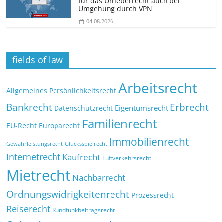
für das Urheberrecht auch bei
Umgehung durch VPN
04.08.2026
fields of law
Arbeitsrecht
Allgemeines Persönlichkeitsrecht
Bankrecht
Erbrecht
Eigentumsrecht
Datenschutzrecht
Familienrecht
EU-Recht
Europarecht
Immobilienrecht
Glücksspielrecht
Gewährleistungsrecht
Internetrecht
Kaufrecht
Luftverkehrsrecht
Mietrecht
Nachbarrecht
Ordnungswidrigkeitenrecht
Prozessrecht
Reiserecht
Rundfunkbeitragsrecht