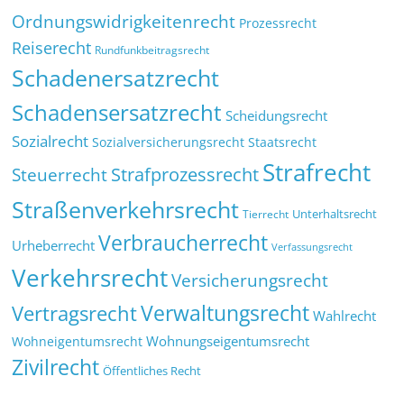
Ordnungswidrigkeitenrecht
Prozessrecht
Reiserecht
Rundfunkbeitragsrecht
Schadenersatzrecht
Schadensersatzrecht
Scheidungsrecht
Sozialrecht
Sozialversicherungsrecht
Staatsrecht
Strafrecht
Strafprozessrecht
Steuerrecht
Straßenverkehrsrecht
Tierrecht
Unterhaltsrecht
Verbraucherrecht
Urheberrecht
Verfassungsrecht
Verkehrsrecht
Versicherungsrecht
Verwaltungsrecht
Vertragsrecht
Wahlrecht
Wohnungseigentumsrecht
Wohneigentumsrecht
Zivilrecht
Öffentliches Recht