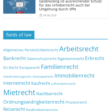
Geoblocking ist ausreichender Schutz
für das Urheberrecht auch bei
Umgehung durch VPN
04.08.2026
fields of law
Arbeitsrecht
Allgemeines Persönlichkeitsrecht
Bankrecht
Erbrecht
Eigentumsrecht
Datenschutzrecht
Familienrecht
EU-Recht
Europarecht
Immobilienrecht
Glücksspielrecht
Gewährleistungsrecht
Internetrecht
Kaufrecht
Luftverkehrsrecht
Mietrecht
Nachbarrecht
Ordnungswidrigkeitenrecht
Prozessrecht
Reiserecht
Rundfunkbeitragsrecht