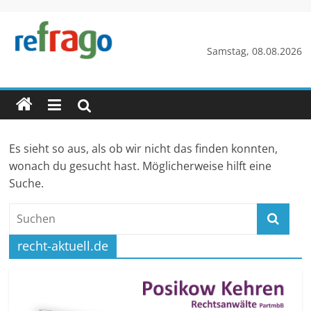
Zum
Inhalt
springen
refrago
Samstag, 08.08.2026
Rechtsfragen
online
verständlich
erklärt
Es sieht so aus, als ob wir nicht das finden konnten,
–
wonach du gesucht hast. Möglicherweise hilft eine
kostenlos
Suche.
recht-aktuell.de