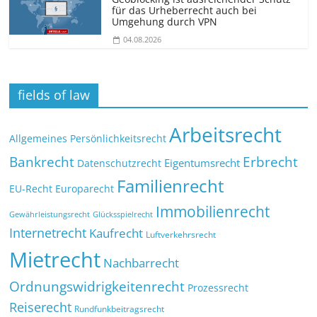
für das Urheberrecht auch bei
Umgehung durch VPN
04.08.2026
fields of law
Arbeitsrecht
Allgemeines Persönlichkeitsrecht
Bankrecht
Erbrecht
Eigentumsrecht
Datenschutzrecht
Familienrecht
EU-Recht
Europarecht
Immobilienrecht
Glücksspielrecht
Gewährleistungsrecht
Internetrecht
Kaufrecht
Luftverkehrsrecht
Mietrecht
Nachbarrecht
Ordnungswidrigkeitenrecht
Prozessrecht
Reiserecht
Rundfunkbeitragsrecht