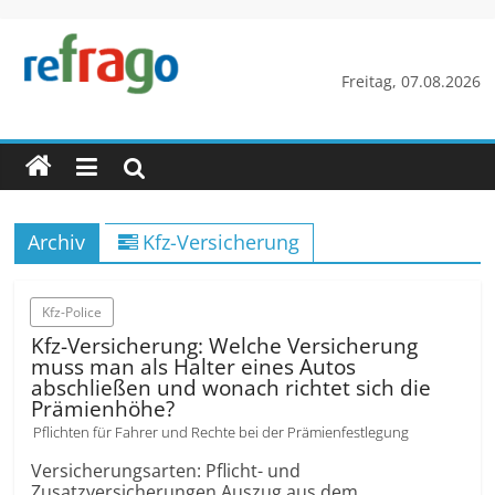
Zum
Inhalt
springen
refrago
Freitag, 07.08.2026
Rechtsfragen
online
verständlich
erklärt
Archiv
Kfz-Versicherung
–
kostenlos
Kfz-Police
Kfz-Versicherung: Welche Versicherung
muss man als Halter eines Autos
abschließen und wonach richtet sich die
Prämienhöhe?
Pflichten für Fahrer und Rechte bei der Prämienfestlegung
Versicherungsarten: Pflicht- und
Zusatzversicherungen Auszug aus dem