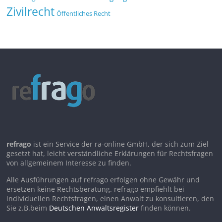
Zivilrecht
Öffentliches Recht
refrago
ist ein Service der ra-online GmbH, der sich zum Ziel
gesetzt hat, leicht verständliche Erklärungen für Rechtsfragen
von allgemeinem Interesse zu finden.
Alle Ausführungen auf refrago erfolgen ohne Gewähr und
ersetzen keine Rechtsberatung. refrago empfiehlt bei
individuellen Rechtsfragen, einen Anwalt zu konsultieren, den
Sie z.B.beim
Deutschen Anwaltsregister
finden können.