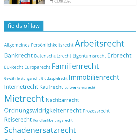
03.08.2026
fields of law
Arbeitsrecht
Allgemeines Persönlichkeitsrecht
Bankrecht
Erbrecht
Eigentumsrecht
Datenschutzrecht
Familienrecht
EU-Recht
Europarecht
Immobilienrecht
Glücksspielrecht
Gewährleistungsrecht
Internetrecht
Kaufrecht
Luftverkehrsrecht
Mietrecht
Nachbarrecht
Ordnungswidrigkeitenrecht
Prozessrecht
Reiserecht
Rundfunkbeitragsrecht
Schadenersatzrecht