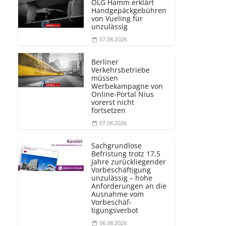
OLG Hamm erklärt
Handgepäckgebühren
von Vueling für
unzulässig
07.08.2026
Berliner
Verkehrsbetriebe
müssen
Werbekampagne von
Online-Portal Nius
vorerst nicht
fortsetzen
07.08.2026
Sachgrundlose
Befristung trotz 17,5
Jahre zurückliegender
Vorbeschäftigung
unzulässig – hohe
Anforderungen an die
Ausnahme vom
Vorbeschäf­
tigungsverbot
06.08.2026