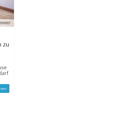
h zu
use
darf
esen