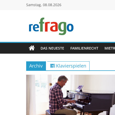
Zum
Samstag, 08.08.2026
Inhalt
springen
refrago
Rechtsfragen
online
DAS NEUESTE
FAMILIENRECHT
MIET
verständlich
erklärt
Archiv
Klavierspielen
–
kostenlos