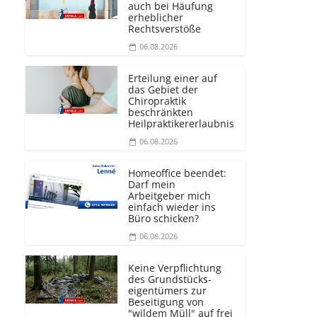
auch bei Häufung
erheblicher
Rechtsverstöße
06.08.2026
Erteilung einer auf
das Gebiet der
Chiropraktik
beschränkten
Heilprakti­kererlaubnis
06.08.2026
Homeoffice beendet:
Darf mein
Arbeitgeber mich
einfach wieder ins
Büro schicken?
06.08.2026
Keine Verpflichtung
des Grundstücks­
eigentümers zur
Beseitigung von
"wildem Müll" auf frei