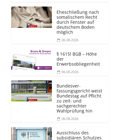
Eheschließung nach
somalischem Recht
durch Fenster auf
deutschem Boden
möglich
06.08.2026
§ 1615l BGB – Höhe
der
Erwerbsobliegenheit
06.08.2026
Bundesver­
fassungsgericht weist
Bundestag auf Pflicht
zu zeit- und
sachgerechter
Wahlprüfung hin
06.08.2026
Ausschluss des
subsidiären Schutzes