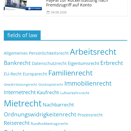
PayPal zur Rückerstattung nach
Fremdzugriff auf Konto
04.08.2026
fields of law
Arbeitsrecht
Allgemeines Persönlichkeitsrecht
Bankrecht
Erbrecht
Eigentumsrecht
Datenschutzrecht
Familienrecht
EU-Recht
Europarecht
Immobilienrecht
Glücksspielrecht
Gewährleistungsrecht
Internetrecht
Kaufrecht
Luftverkehrsrecht
Mietrecht
Nachbarrecht
Ordnungswidrigkeitenrecht
Prozessrecht
Reiserecht
Rundfunkbeitragsrecht