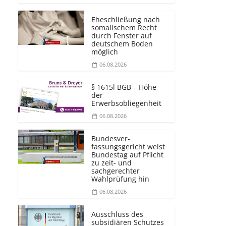
Eheschließung nach
somalischem Recht
durch Fenster auf
deutschem Boden
möglich
06.08.2026
§ 1615l BGB – Höhe
der
Erwerbsobliegenheit
06.08.2026
Bundesver­
fassungsgericht weist
Bundestag auf Pflicht
zu zeit- und
sachgerechter
Wahlprüfung hin
06.08.2026
Ausschluss des
subsidiären Schutzes