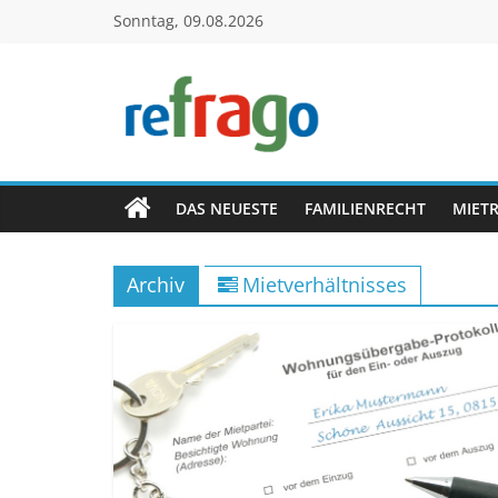
Zum
Sonntag, 09.08.2026
Inhalt
springen
refrago
Rechtsfragen
online
DAS NEUESTE
FAMILIENRECHT
MIET
verständlich
erklärt
Archiv
Mietverhältnisses
–
kostenlos