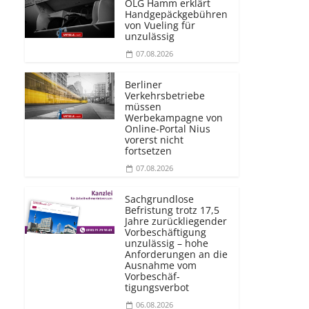
OLG Hamm erklärt
Handgepäckgebühren
von Vueling für
unzulässig
07.08.2026
Berliner
Verkehrsbetriebe
müssen
Werbekampagne von
Online-Portal Nius
vorerst nicht
fortsetzen
07.08.2026
Sachgrundlose
Befristung trotz 17,5
Jahre zurückliegender
Vorbeschäftigung
unzulässig – hohe
Anforderungen an die
Ausnahme vom
Vorbeschäf­
tigungsverbot
06.08.2026