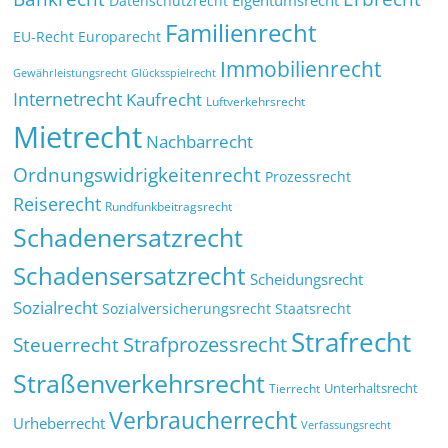
Datenschutzrecht
Familienrecht
EU-Recht
Europarecht
Immobilienrecht
Glücksspielrecht
Gewährleistungsrecht
Internetrecht
Kaufrecht
Luftverkehrsrecht
Mietrecht
Nachbarrecht
Ordnungswidrigkeitenrecht
Prozessrecht
Reiserecht
Rundfunkbeitragsrecht
Schadenersatzrecht
Schadensersatzrecht
Scheidungsrecht
Sozialrecht
Sozialversicherungsrecht
Staatsrecht
Strafrecht
Strafprozessrecht
Steuerrecht
Straßenverkehrsrecht
Tierrecht
Unterhaltsrecht
Verbraucherrecht
Urheberrecht
Verfassungsrecht