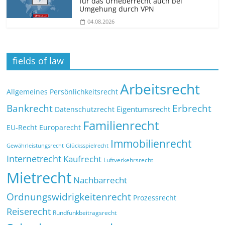
für das Urheberrecht auch bei
Umgehung durch VPN
04.08.2026
fields of law
Arbeitsrecht
Allgemeines Persönlichkeitsrecht
Bankrecht
Erbrecht
Eigentumsrecht
Datenschutzrecht
Familienrecht
EU-Recht
Europarecht
Immobilienrecht
Glücksspielrecht
Gewährleistungsrecht
Internetrecht
Kaufrecht
Luftverkehrsrecht
Mietrecht
Nachbarrecht
Ordnungswidrigkeitenrecht
Prozessrecht
Reiserecht
Rundfunkbeitragsrecht